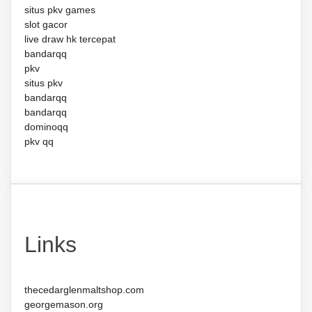
situs pkv games
slot gacor
live draw hk tercepat
bandarqq
pkv
situs pkv
bandarqq
bandarqq
dominoqq
pkv qq
Links
thecedarglenmaltshop.com
georgemason.org