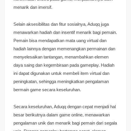
menarik dan imersif.
Selain aksesibilitas dan fitur sosialnya, Aduqq juga
menawarkan hadiah dan insentif menarik bagi pemain.
Pemain bisa mendapatkan mata uang virtual dan
hadiah lainnya dengan memenangkan permainan dan
menyelesaikan tantangan, menambahkan elemen
daya saing dan kegembiraan pada gameplay. Hadiah
ini dapat digunakan untuk membeli item virtual dan
peningkatan, sehingga meningkatkan pengalaman
bermain game secara keseluruhan.
Secara keseluruhan, Aduqq dengan cepat menjadi hal
besar berikutnya dalam game online, menawarkan
pengalaman unik dan menarik bagi pemain dari segala