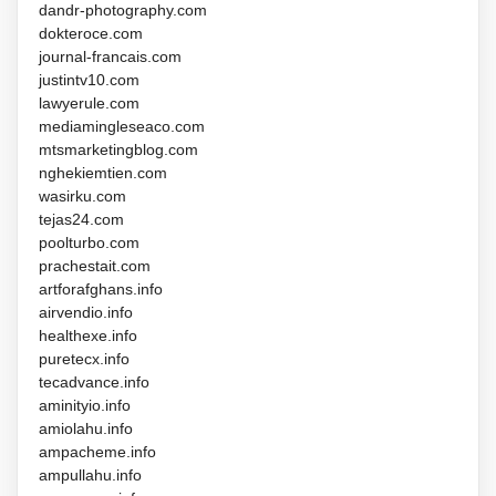
dandr-photography.com
dokteroce.com
journal-francais.com
justintv10.com
lawyerule.com
mediamingleseaco.com
mtsmarketingblog.com
nghekiemtien.com
wasirku.com
tejas24.com
poolturbo.com
prachestait.com
artforafghans.info
airvendio.info
healthexe.info
puretecx.info
tecadvance.info
aminityio.info
amiolahu.info
ampacheme.info
ampullahu.info