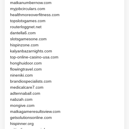
matkanumbernow.com
myjobcirculars.com
healthmoreoverfitness.com
topslotxgames.com
routerloggnet.net
dantella6.com
slotsgamesone.com
hispinzone.com
kalyanbazarnights.com
top-online-casino-usa.com
honghuidoor.com
flowingtravel.com
nineniki.com
brandiospecialists.com
medicalcare7.com
adtennaball.com
nabzah.com
mongive.com
matkagameresultsview.com
getsolutionsonline.com
hispinner.org