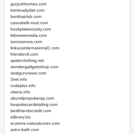
gurjoshhomes.com
tombradydiet.com
bonthaiclub.com
casusbelli-mod.com
bookplatesociety.com
lebnewsmedia.com
sonosonora.com
linkuusinternasional1.com
friendsroll.com
spiderclothing.net
wondergadgetsshop.com
seatgurunews.com
3net.info
codeplex.info
okena.info
akunidpropokerqq.com
bespokecardetailing.com
bestfriendscredit.com
elibrary.biz
eczema-naturalcures.com
astro-bath.com