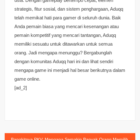
usia. Dengan gameplay bertempo cepat, elemen
strategis, fitur sosial, dan sistem penghargaan, Aduqq
telah memikat hati para gamer di seluruh dunia. Baik
Anda pemain biasa yang mencari kesenangan atau
pemain kompetitif yang mencari tantangan, Aduqq
memiliki sesuatu untuk ditawarkan untuk semua
orang. Jadi mengapa menunggu? Bergabunglah
dengan komunitas Aduqq hari ini dan lihat sendiri
mengapa game ini menjadi hal besar berikutnya dalam
game online.
[ad_2]
Bangkitnya PKV: Mengapa Semakin Banyak Orang Memilih