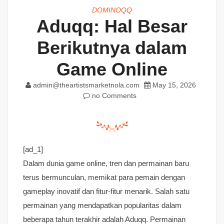
DOMINOQQ
Aduqq: Hal Besar
Berikutnya dalam
Game Online
admin@theartistsmarketnola.com
May 15, 2026
no Comments
[ad_1]
Dalam dunia game online, tren dan permainan baru
terus bermunculan, memikat para pemain dengan
gameplay inovatif dan fitur-fitur menarik. Salah satu
permainan yang mendapatkan popularitas dalam
beberapa tahun terakhir adalah Aduqq. Permainan