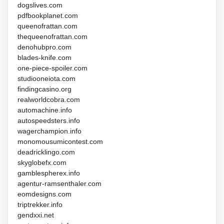
dogslives.com
pdfbookplanet.com
queenofrattan.com
thequeenofrattan.com
denohubpro.com
blades-knife.com
one-piece-spoiler.com
studiooneiota.com
findingcasino.org
realworldcobra.com
automachine.info
autospeedsters.info
wagerchampion.info
monomousumicontest.com
deadricklingo.com
skyglobefx.com
gamblespherex.info
agentur-ramsenthaler.com
eomdesigns.com
triptrekker.info
gendxxi.net