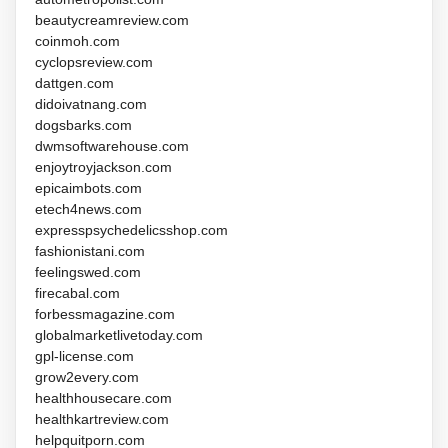
beautycreamreview.com
coinmoh.com
cyclopsreview.com
dattgen.com
didoivatnang.com
dogsbarks.com
dwmsoftwarehouse.com
enjoytroyjackson.com
epicaimbots.com
etech4news.com
expresspsychedelicsshop.com
fashionistani.com
feelingswed.com
firecabal.com
forbessmagazine.com
globalmarketlivetoday.com
gpl-license.com
grow2every.com
healthhousecare.com
healthkartreview.com
helpquitporn.com