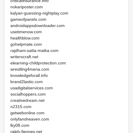
criticalinsurance.info
nokariposter.com
kalyan-guessing-nightplay.com
gameofpanels.com
androidappsdownloader.com
usetimenow.com
healthblow.com
gohelpmate.com
rajdhani-satta-matka.com
writerscraft.net
elearning-childprotection.com
wrestling4mena.com
knowledgeforall.info
brand2lastio.com
usadigitalservices.com
socialhoppers.com
creativedream.net
n2315.com
getwebonline.com
onlyfansheaven.com
lky08.com
ralph-fiennes.net