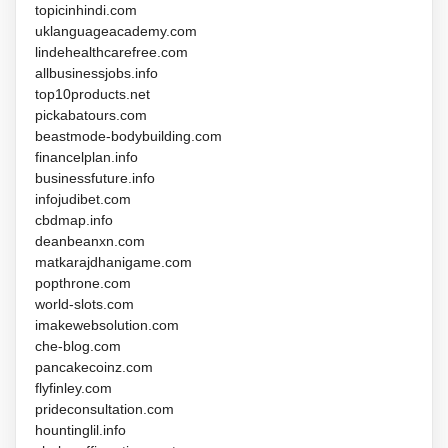
topicinhindi.com
uklanguageacademy.com
lindehealthcarefree.com
allbusinessjobs.info
top10products.net
pickabatours.com
beastmode-bodybuilding.com
financelplan.info
businessfuture.info
infojudibet.com
cbdmap.info
deanbeanxn.com
matkarajdhanigame.com
popthrone.com
world-slots.com
imakewebsolution.com
che-blog.com
pancakecoinz.com
flyfinley.com
prideconsultation.com
hountinglil.info