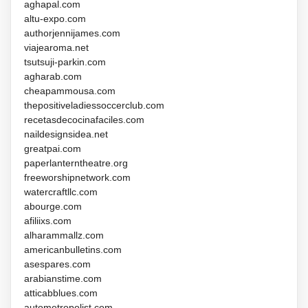
aghapal.com
altu-expo.com
authorjennijames.com
viajearoma.net
tsutsuji-parkin.com
agharab.com
cheapammousa.com
thepositiveladiessoccerclub.com
recetasdecocinafaciles.com
naildesignsidea.net
greatpai.com
paperlanterntheatre.org
freeworshipnetwork.com
watercraftllc.com
abourge.com
afiliixs.com
alharammallz.com
americanbulletins.com
asespares.com
arabianstime.com
atticabblues.com
autometropolist.com