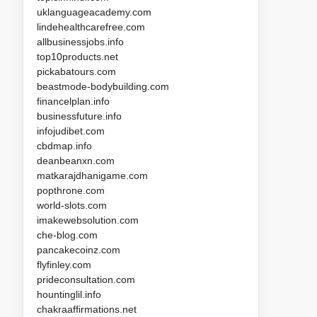
uklanguageacademy.com
lindehealthcarefree.com
allbusinessjobs.info
top10products.net
pickabatours.com
beastmode-bodybuilding.com
financelplan.info
businessfuture.info
infojudibet.com
cbdmap.info
deanbeanxn.com
matkarajdhanigame.com
popthrone.com
world-slots.com
imakewebsolution.com
che-blog.com
pancakecoinz.com
flyfinley.com
prideconsultation.com
hountinglil.info
chakraaffirmations.net