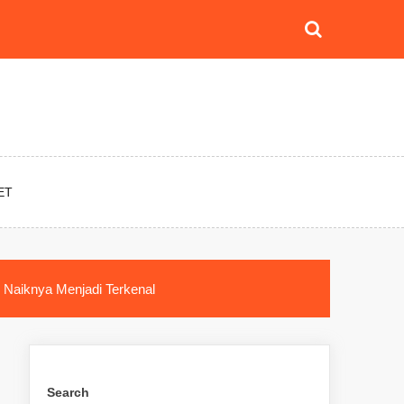
ET
 Naiknya Menjadi Terkenal
Search