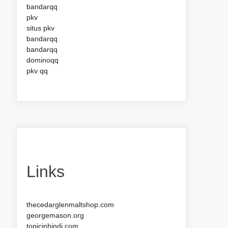
bandarqq
pkv
situs pkv
bandarqq
bandarqq
dominoqq
pkv qq
Links
thecedarglenmaltshop.com
georgemason.org
topicinhindi.com