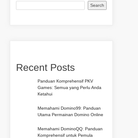
Search
Recent Posts
Panduan Komprehensif PKV
Games: Semua yang Perlu Anda
Ketahui
Memahami Domino99: Panduan
Utama Permainan Domino Online
Memahami DominoQQ: Panduan
Komprehensif untuk Pemula