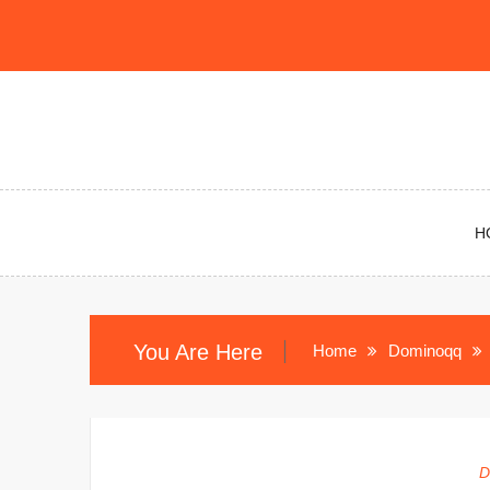
Skip
to
content
H
You Are Here
Home
Dominoqq
D