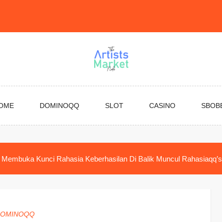
OME
DOMINOQQ
SLOT
CASINO
SBOB
Membuka Kunci Rahasia Keberhasilan Di Balik Muncul Rahasiaqq’s
OMINOQQ