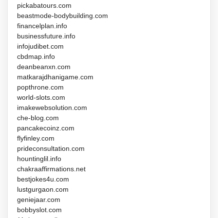
pickabatours.com
beastmode-bodybuilding.com
financelplan.info
businessfuture.info
infojudibet.com
cbdmap.info
deanbeanxn.com
matkarajdhanigame.com
popthrone.com
world-slots.com
imakewebsolution.com
che-blog.com
pancakecoinz.com
flyfinley.com
prideconsultation.com
hountinglil.info
chakraaffirmations.net
bestjokes4u.com
lustgurgaon.com
geniejaar.com
bobbyslot.com