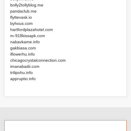
bolly2tollyblog.me
pandaclub.me
flyttevask.io
byhous.com
hartfordplazahotel.com
m-918kissapk.com
nabavkame.info
gakbiasa.com
iflowerhu.info
chicagocrystalconnection.com
imanabadii.com
trilipohu.info
appruptio.info