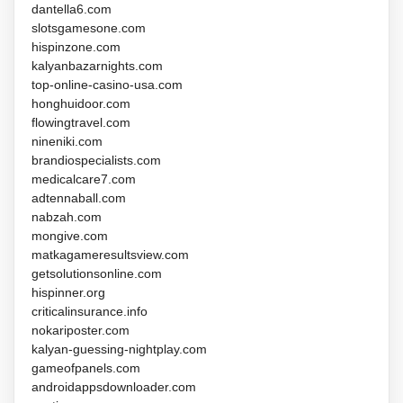
dantella6.com
slotsgamesone.com
hispinzone.com
kalyanbazarnights.com
top-online-casino-usa.com
honghuidoor.com
flowingtravel.com
nineniki.com
brandiospecialists.com
medicalcare7.com
adtennaball.com
nabzah.com
mongive.com
matkagameresultsview.com
getsolutionsonline.com
hispinner.org
criticalinsurance.info
nokariposter.com
kalyan-guessing-nightplay.com
gameofpanels.com
androidappsdownloader.com