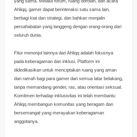
yang sama. Melalui forum, ruang obrolan, dan acara
Ahliqq, gamer dapat berinteraksi satu sama lain,
berbagi kiat dan strategi, dan bahkan menjalin
persahabatan yang langgeng dengan orang-orang dari
seluruh dunia.
Fitur menonjol lainnya dari Ahliqq adalah fokusnya
pada keberagaman dan inklusi. Platform ini
didedikasikan untuk menciptakan ruang yang aman
dan ramah bagi para gamer dari semua latar belakang,
tanpa memandang gender, ras, atau orientasi seksual.
Komitmen terhadap inklusivitas ini telah membantu
Ahliqq membangun komunitas yang beragam dan
bersemangat yang merayakan keberagaman
anggotanya.