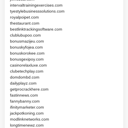
intervaltrainingexercises.com
tyestylebusinesssolutions.com
royalpoipet.com
thestaurant.com
bestlinktrackingsoftware.com
clublubupoo.com
bonusmazijeu.com
bonuskyfojea.com
bonuskorokee.com
bonusgexipoy.com
casinorelaxluxe.com
clubetechplay.com
domdombd.com
dailyplayz.com
getprocrackhere.com
fastinnews.com
fannybanny.com
ifinitymarketer.com
jackpotkoning.com
modlinknetworks.com
longtimenewz.com