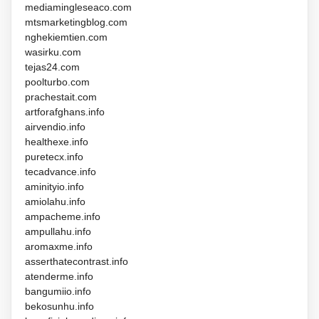
mediamingleseaco.com
mtsmarketingblog.com
nghekiemtien.com
wasirku.com
tejas24.com
poolturbo.com
prachestait.com
artforafghans.info
airvendio.info
healthexe.info
puretecx.info
tecadvance.info
aminityio.info
amiolahu.info
ampacheme.info
ampullahu.info
aromaxme.info
asserthatecontrast.info
atenderme.info
bangumiio.info
bekosunhu.info