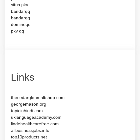
situs pkv
bandarqq
bandarqq
dominoqq
pkv qq
Links
thecedarglenmaltshop.com
georgemason.org
topicinhindi.com
uklanguageacademy.com
lindehealthcarefree.com
allbusinessjobs.info
top10products.net