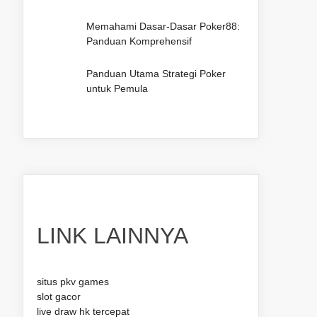
Memahami Dasar-Dasar Poker88:
Panduan Komprehensif
Panduan Utama Strategi Poker
untuk Pemula
LINK LAINNYA
situs pkv games
slot gacor
live draw hk tercepat