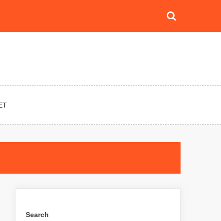
ET
Search