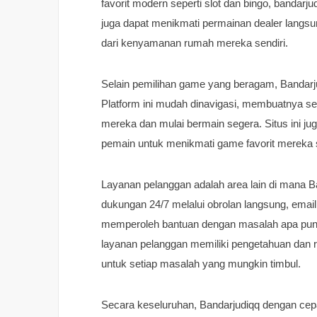
favorit modern seperti slot dan bingo, banda
juga dapat menikmati permainan dealer langs
dari kenyamanan rumah mereka sendiri.
Selain pemilihan game yang beragam, Bandar
Platform ini mudah dinavigasi, membuatnya s
mereka dan mulai bermain segera. Situs ini ju
pemain untuk menikmati game favorit mereka 
Layanan pelanggan adalah area lain di mana B
dukungan 24/7 melalui obrolan langsung, emai
memperoleh bantuan dengan masalah apa pun 
layanan pelanggan memiliki pengetahuan dan r
untuk setiap masalah yang mungkin timbul.
Secara keseluruhan, Bandarjudiqq dengan cepat