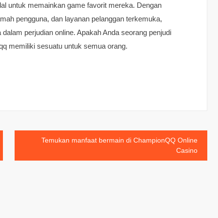
al untuk memainkan game favorit mereka. Dengan
ramah pengguna, dan layanan pelanggan terkemuka,
a dalam perjudian online. Apakah Anda seorang penjudi
qq memiliki sesuatu untuk semua orang.
Temukan manfaat bermain di ChampionQQ Online
Casino