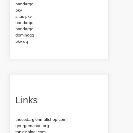
bandarqq
pkv
situs pkv
bandarqq
bandarqq
dominoqq
pkv qq
Links
thecedarglenmaltshop.com
georgemason.org
topicinhindi.com