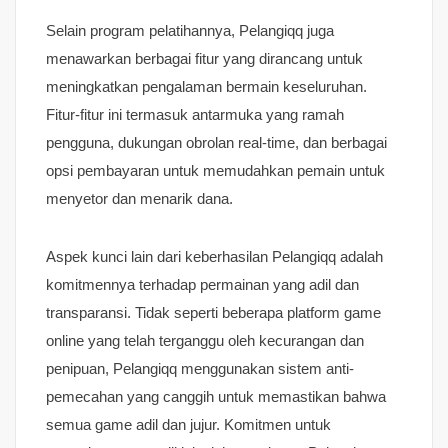
Selain program pelatihannya, Pelangiqq juga
menawarkan berbagai fitur yang dirancang untuk
meningkatkan pengalaman bermain keseluruhan.
Fitur-fitur ini termasuk antarmuka yang ramah
pengguna, dukungan obrolan real-time, dan berbagai
opsi pembayaran untuk memudahkan pemain untuk
menyetor dan menarik dana.
Aspek kunci lain dari keberhasilan Pelangiqq adalah
komitmennya terhadap permainan yang adil dan
transparansi. Tidak seperti beberapa platform game
online yang telah terganggu oleh kecurangan dan
penipuan, Pelangiqq menggunakan sistem anti-
pemecahan yang canggih untuk memastikan bahwa
semua game adil dan jujur. Komitmen untuk