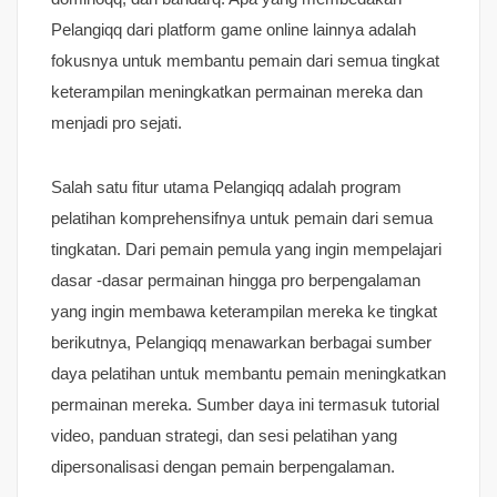
Pelangiqq dari platform game online lainnya adalah
fokusnya untuk membantu pemain dari semua tingkat
keterampilan meningkatkan permainan mereka dan
menjadi pro sejati.
Salah satu fitur utama Pelangiqq adalah program
pelatihan komprehensifnya untuk pemain dari semua
tingkatan. Dari pemain pemula yang ingin mempelajari
dasar -dasar permainan hingga pro berpengalaman
yang ingin membawa keterampilan mereka ke tingkat
berikutnya, Pelangiqq menawarkan berbagai sumber
daya pelatihan untuk membantu pemain meningkatkan
permainan mereka. Sumber daya ini termasuk tutorial
video, panduan strategi, dan sesi pelatihan yang
dipersonalisasi dengan pemain berpengalaman.