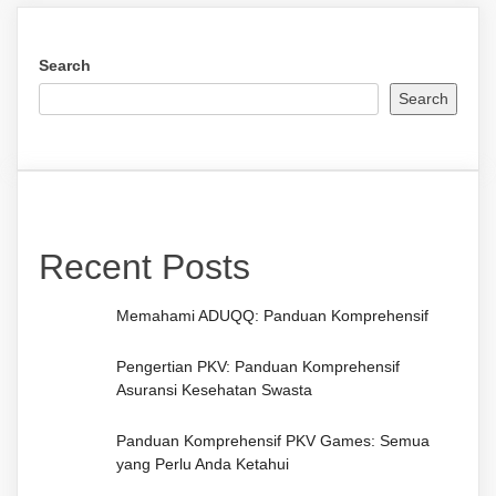
Search
Search
Recent Posts
Memahami ADUQQ: Panduan Komprehensif
Pengertian PKV: Panduan Komprehensif
Asuransi Kesehatan Swasta
Panduan Komprehensif PKV Games: Semua
yang Perlu Anda Ketahui