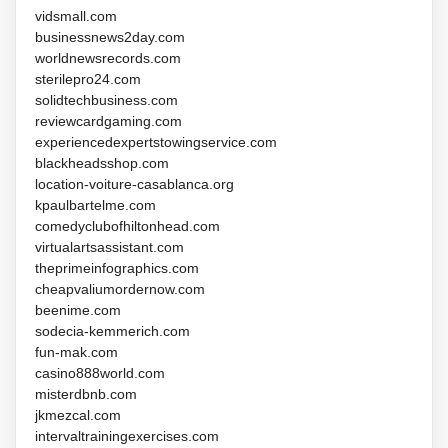
vidsmall.com
businessnews2day.com
worldnewsrecords.com
sterilepro24.com
solidtechbusiness.com
reviewcardgaming.com
experiencedexpertstowingservice.com
blackheadsshop.com
location-voiture-casablanca.org
kpaulbartelme.com
comedyclubofhiltonhead.com
virtualartsassistant.com
theprimeinfographics.com
cheapvaliumordernow.com
beenime.com
sodecia-kemmerich.com
fun-mak.com
casino888world.com
misterdbnb.com
jkmezcal.com
intervaltrainingexercises.com