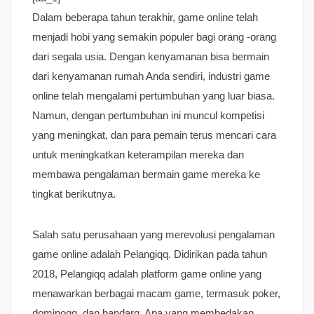
Dalam beberapa tahun terakhir, game online telah
menjadi hobi yang semakin populer bagi orang -orang
dari segala usia. Dengan kenyamanan bisa bermain
dari kenyamanan rumah Anda sendiri, industri game
online telah mengalami pertumbuhan yang luar biasa.
Namun, dengan pertumbuhan ini muncul kompetisi
yang meningkat, dan para pemain terus mencari cara
untuk meningkatkan keterampilan mereka dan
membawa pengalaman bermain game mereka ke
tingkat berikutnya.
Salah satu perusahaan yang merevolusi pengalaman
game online adalah Pelangiqq. Didirikan pada tahun
2018, Pelangiqq adalah platform game online yang
menawarkan berbagai macam game, termasuk poker,
dominoqq, dan bandarq. Apa yang membedakan