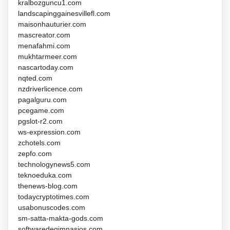
kralbozguncu1.com
landscapinggainesvillefl.com
maisonhauturier.com
mascreator.com
menafahmi.com
mukhtarmeer.com
nascartoday.com
nqted.com
nzdriverlicence.com
pagalguru.com
pcegame.com
pgslot-r2.com
ws-expression.com
zchotels.com
zepfo.com
technologynews5.com
teknoeduka.com
thenews-blog.com
todaycryptotimes.com
usabonuscodes.com
sm-satta-makta-gods.com
softwaredegimnasios.com