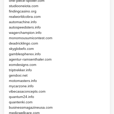
one-piece-spoiler.com
studiooneiota.com
findingcasino.org
realworldcobra.com
automachine.info
autospeedsters.info
wagerchampion.info
monomousumicontest.com
deadricklingo.com
skyglobefx.com
gamblespherex.info
agentur-ramsenthaler.com
eomdesigns.com
triptrekker.info
gendxxi.net
motomasters.info
mycarzone.info
vibecasaconcepts.com
quantum24.info
quantenki.com
businessmagazineusa.com
medicwellcare.com