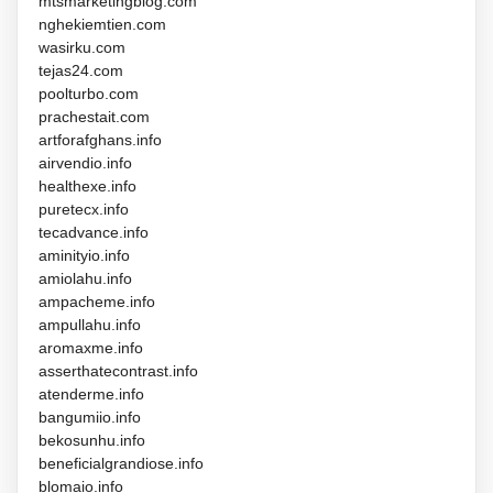
mtsmarketingblog.com
nghekiemtien.com
wasirku.com
tejas24.com
poolturbo.com
prachestait.com
artforafghans.info
airvendio.info
healthexe.info
puretecx.info
tecadvance.info
aminityio.info
amiolahu.info
ampacheme.info
ampullahu.info
aromaxme.info
asserthatecontrast.info
atenderme.info
bangumiio.info
bekosunhu.info
beneficialgrandiose.info
blomaio.info