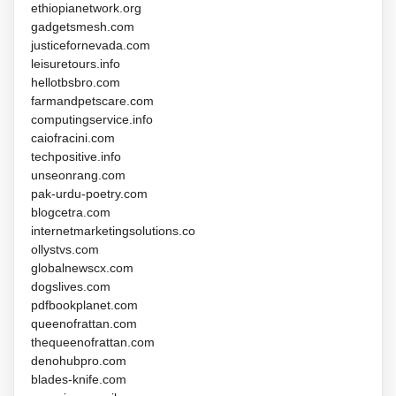
ethiopianetwork.org
gadgetsmesh.com
justicefornevada.com
leisuretours.info
hellotbsbro.com
farmandpetscare.com
computingservice.info
caiofracini.com
techpositive.info
unseonrang.com
pak-urdu-poetry.com
blogcetra.com
internetmarketingsolutions.co
ollystvs.com
globalnewscx.com
dogslives.com
pdfbookplanet.com
queenofrattan.com
thequeenofrattan.com
denohubpro.com
blades-knife.com