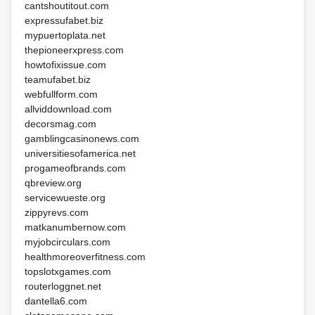
cantshoutitout.com
expressufabet.biz
mypuertoplata.net
thepioneerxpress.com
howtofixissue.com
teamufabet.biz
webfullform.com
allviddownload.com
decorsmag.com
gamblingcasinonews.com
universitiesofamerica.net
progameofbrands.com
qbreview.org
servicewueste.org
zippyrevs.com
matkanumbernow.com
myjobcirculars.com
healthmoreoverfitness.com
topslotxgames.com
routerloggnet.net
dantella6.com