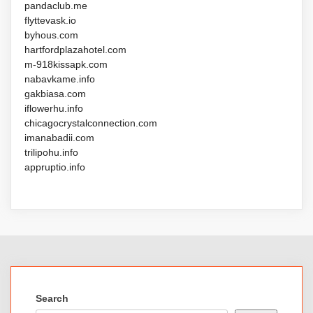
pandaclub.me
flyttevask.io
byhous.com
hartfordplazahotel.com
m-918kissapk.com
nabavkame.info
gakbiasa.com
iflowerhu.info
chicagocrystalconnection.com
imanabadii.com
trilipohu.info
appruptio.info
Search