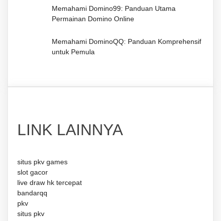
Memahami Domino99: Panduan Utama
Permainan Domino Online
Memahami DominoQQ: Panduan Komprehensif
untuk Pemula
LINK LAINNYA
situs pkv games
slot gacor
live draw hk tercepat
bandarqq
pkv
situs pkv