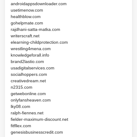
androidappsdownloader.com
usetimenow.com
healthblow.com
gohelpmate.com
rajdhani-satta-matka.com
writerscraft.net
elearning-childprotection.com
wrestling4mena.com
knowledgeforall.info
brand2lastio.com
usadigitalservices.com
socialhoppers.com
creativedream.net
n2315.com
getwebonline.com
onlyfansheaven.com
lky08.com
ralph-fiennes.net
fielder-maximum-discount.net
fitfllex.com
genesisbusinesscredit.com