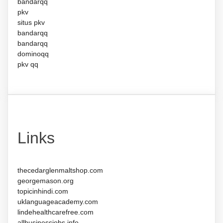
bandarqq
pkv
situs pkv
bandarqq
bandarqq
dominoqq
pkv qq
Links
thecedarglenmaltshop.com
georgemason.org
topicinhindi.com
uklanguageacademy.com
lindehealthcarefree.com
allbusinessjobs.info