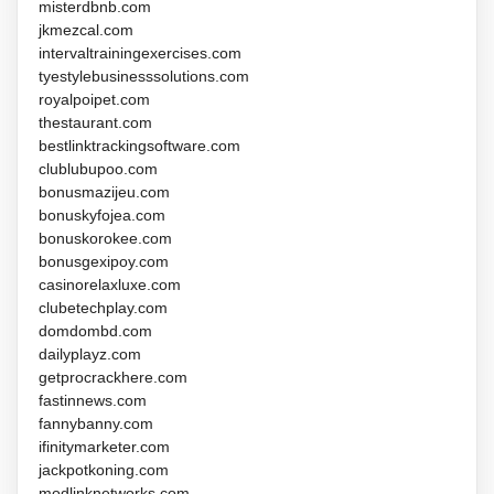
misterdbnb.com
jkmezcal.com
intervaltrainingexercises.com
tyestylebusinesssolutions.com
royalpoipet.com
thestaurant.com
bestlinktrackingsoftware.com
clublubupoo.com
bonusmazijeu.com
bonuskyfojea.com
bonuskorokee.com
bonusgexipoy.com
casinorelaxluxe.com
clubetechplay.com
domdombd.com
dailyplayz.com
getprocrackhere.com
fastinnews.com
fannybanny.com
ifinitymarketer.com
jackpotkoning.com
modlinknetworks.com