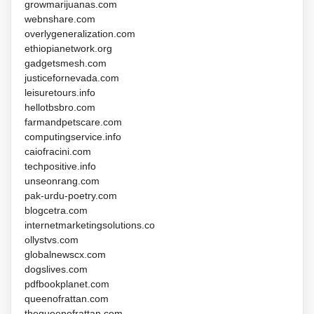
growmarijuanas.com
webnshare.com
overlygeneralization.com
ethiopianetwork.org
gadgetsmesh.com
justicefornevada.com
leisuretours.info
hellotbsbro.com
farmandpetscare.com
computingservice.info
caiofracini.com
techpositive.info
unseonrang.com
pak-urdu-poetry.com
blogcetra.com
internetmarketingsolutions.co
ollystvs.com
globalnewscx.com
dogslives.com
pdfbookplanet.com
queenofrattan.com
thequeenofrattan.com