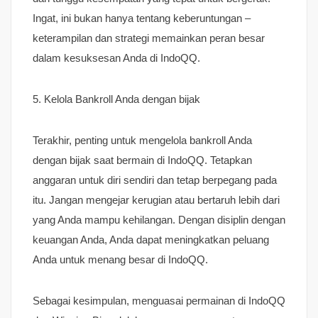
Ingat, ini bukan hanya tentang keberuntungan –
keterampilan dan strategi memainkan peran besar
dalam kesuksesan Anda di IndoQQ.
5. Kelola Bankroll Anda dengan bijak
Terakhir, penting untuk mengelola bankroll Anda
dengan bijak saat bermain di IndoQQ. Tetapkan
anggaran untuk diri sendiri dan tetap berpegang pada
itu. Jangan mengejar kerugian atau bertaruh lebih dari
yang Anda mampu kehilangan. Dengan disiplin dengan
keuangan Anda, Anda dapat meningkatkan peluang
Anda untuk menang besar di IndoQQ.
Sebagai kesimpulan, menguasai permainan di IndoQQ