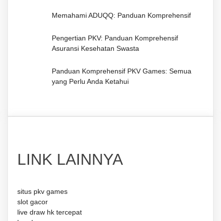
Memahami ADUQQ: Panduan Komprehensif
Pengertian PKV: Panduan Komprehensif
Asuransi Kesehatan Swasta
Panduan Komprehensif PKV Games: Semua
yang Perlu Anda Ketahui
LINK LAINNYA
situs pkv games
slot gacor
live draw hk tercepat