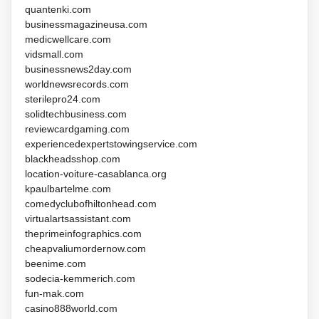
quantenki.com
businessmagazineusa.com
medicwellcare.com
vidsmall.com
businessnews2day.com
worldnewsrecords.com
sterilepro24.com
solidtechbusiness.com
reviewcardgaming.com
experiencedexpertstowingservice.com
blackheadsshop.com
location-voiture-casablanca.org
kpaulbartelme.com
comedyclubofhiltonhead.com
virtualartsassistant.com
theprimeinfographics.com
cheapvaliumordernow.com
beenime.com
sodecia-kemmerich.com
fun-mak.com
casino888world.com