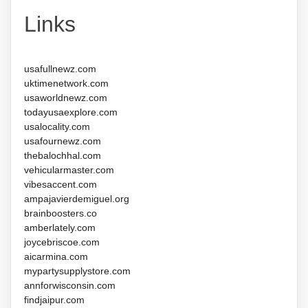
Links
usafullnewz.com
uktimenetwork.com
usaworldnewz.com
todayusaexplore.com
usalocality.com
usafournewz.com
thebalochhal.com
vehicularmaster.com
vibesaccent.com
ampajavierdemiguel.org
brainboosters.co
amberlately.com
joycebriscoe.com
aicarmina.com
mypartysupplystore.com
annforwisconsin.com
findjaipur.com