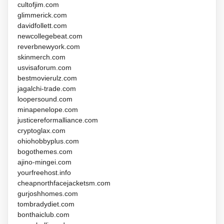
cultofjim.com
glimmerick.com
davidfollett.com
newcollegebeat.com
reverbnewyork.com
skinmerch.com
usvisaforum.com
bestmovierulz.com
jagalchi-trade.com
loopersound.com
minapenelope.com
justicereformalliance.com
cryptoglax.com
ohiohobbyplus.com
bogothemes.com
ajino-mingei.com
yourfreehost.info
cheapnorthfacejacketsm.com
gurjoshhomes.com
tombradydiet.com
bonthaiclub.com