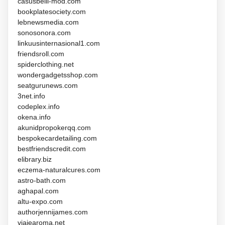
casusbelli-mod.com
bookplatesociety.com
lebnewsmedia.com
sonosonora.com
linkuusinternasional1.com
friendsroll.com
spiderclothing.net
wondergadgetsshop.com
seatgurunews.com
3net.info
codeplex.info
okena.info
akunidpropokerqq.com
bespokecardetailing.com
bestfriendscredit.com
elibrary.biz
eczema-naturalcures.com
astro-bath.com
aghapal.com
altu-expo.com
authorjennijames.com
viajearoma.net