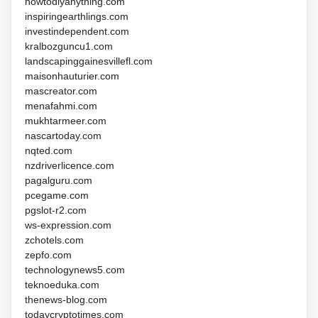
howtodiyanything.com
inspiringearthlings.com
investindependent.com
kralbozguncu1.com
landscapinggainesvillefl.com
maisonhauturier.com
mascreator.com
menafahmi.com
mukhtarmeer.com
nascartoday.com
nqted.com
nzdriverlicence.com
pagalguru.com
pcegame.com
pgslot-r2.com
ws-expression.com
zchotels.com
zepfo.com
technologynews5.com
teknoeduka.com
thenews-blog.com
todaycryptotimes.com