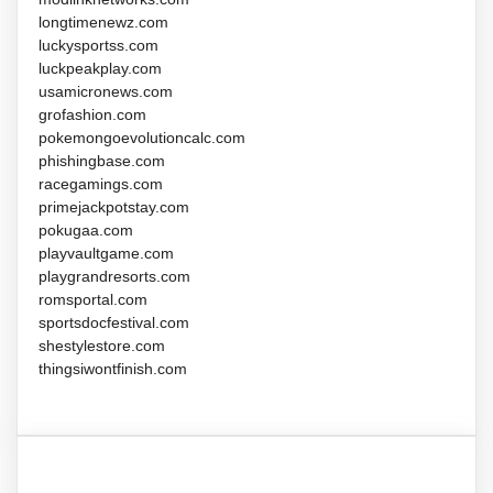
longtimenewz.com
luckysportss.com
luckpeakplay.com
usamicronews.com
grofashion.com
pokemongoevolutioncalc.com
phishingbase.com
racegamings.com
primejackpotstay.com
pokugaa.com
playvaultgame.com
playgrandresorts.com
romsportal.com
sportsdocfestival.com
shestylestore.com
thingsiwontfinish.com