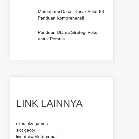
Memahami Dasar-Dasar Poker88:
Panduan Komprehensif
Panduan Utama Strategi Poker
untuk Pemula
LINK LAINNYA
situs pkv games
slot gacor
live draw hk tercepat