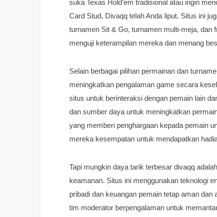
suka Texas Hold’em tradisional atau ingin m
Card Stud, Divaqq telah Anda liput. Situs ini
turnamen Sit & Go, turnamen multi-meja, dan 
menguji keterampilan mereka dan menang bes
Selain berbagai pilihan permainan dan turnam
meningkatkan pengalaman game secara keselu
situs untuk berinteraksi dengan pemain lain da
dan sumber daya untuk meningkatkan permain
yang memberi penghargaan kepada pemain un
mereka kesempatan untuk mendapatkan hadiah u
Tapi mungkin daya tarik terbesar divaqq adal
keamanan. Situs ini menggunakan teknologi e
pribadi dan keuangan pemain tetap aman dan 
tim moderator berpengalaman untuk memant