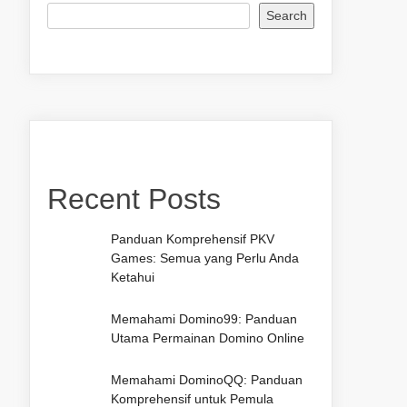
Search
Recent Posts
Panduan Komprehensif PKV
Games: Semua yang Perlu Anda
Ketahui
Memahami Domino99: Panduan
Utama Permainan Domino Online
Memahami DominoQQ: Panduan
Komprehensif untuk Pemula