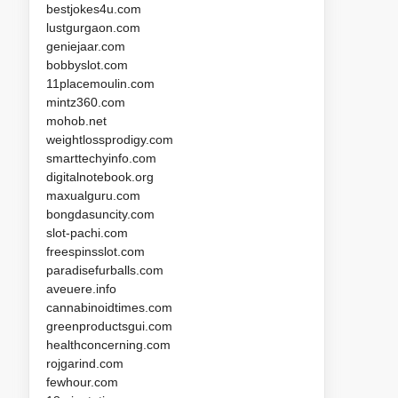
bestjokes4u.com
lustgurgaon.com
geniejaar.com
bobbyslot.com
11placemoulin.com
mintz360.com
mohob.net
weightlossprodigy.com
smarttechyinfo.com
digitalnotebook.org
maxualguru.com
bongdasuncity.com
slot-pachi.com
freespinsslot.com
paradisefurballs.com
aveuere.info
cannabinoidtimes.com
greenproductsgui.com
healthconcerning.com
rojgarind.com
fewhour.com