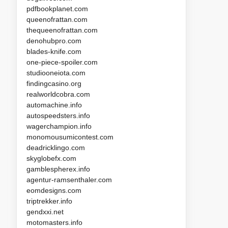
pdfbookplanet.com
queenofrattan.com
thequeenofrattan.com
denohubpro.com
blades-knife.com
one-piece-spoiler.com
studiooneiota.com
findingcasino.org
realworldcobra.com
automachine.info
autospeedsters.info
wagerchampion.info
monomousumicontest.com
deadricklingo.com
skyglobefx.com
gamblespherex.info
agentur-ramsenthaler.com
eomdesigns.com
triptrekker.info
gendxxi.net
motomasters.info