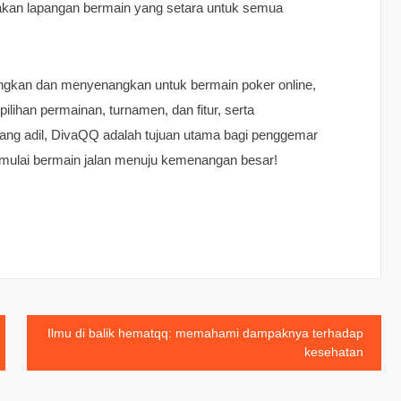
takan lapangan bermain yang setara untuk semua
ngkan dan menyenangkan untuk bermain poker online,
 pilihan permainan, turnamen, dan fitur, serta
ang adil, DivaQQ adalah tujuan utama bagi penggemar
an mulai bermain jalan menuju kemenangan besar!
Ilmu di balik hematqq: memahami dampaknya terhadap
kesehatan