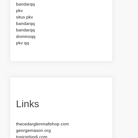
bandarqq
pkv
situs pkv
bandarqq
bandarqq
dominoqq
pkv qq
Links
thecedarglenmaltshop.com
georgemason.org
topicinhindi.com