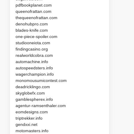
pdfbookplanet.com
queenofrattan.com
thequeenofrattan.com
denohubpro.com
blades-knife.com
one-piece-spoiler.com
studiooneiota.com
findingcasino.org
realworldcobra.com
automachine.info
autospeedsters.info
wagerchampion.info
monomousumicontest.com
deadricklingo.com
skyglobefx.com
gamblespherex.info
agentur-ramsenthaler.com
eomdesigns.com
triptrekker.info
gendxxi.net
motomasters.info