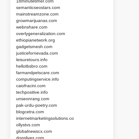
18minutetimer.com
semanticseostars.com
mainstreamzone.com
growmarijuanas.com
webnshare.com
overlygeneralization.com
ethiopianetwork.org
gadgetsmesh.com
justicefornevada.com
leisuretours.info
hellotbsbro.com
farmandpetscare.com
computingservice.info
caiofracini.com
techpositive.info
unseonrang.com
pak-urdu-poetry.com
blogcetra.com
internetmarketingsolutions.co
ollystvs.com
globalnewscx.com
dogslives.com