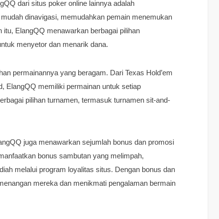
QQ dari situs poker online lainnya adalah
ni mudah dinavigasi, memudahkan pemain menemukan
n itu, ElangQQ menawarkan berbagai pilihan
tuk menyetor dan menarik dana.
ilihan permainannya yang beragam. Dari Texas Hold’em
d, ElangQQ memiliki permainan untuk setiap
erbagai pilihan turnamen, termasuk turnamen sit-and-
ElangQQ juga menawarkan sejumlah bonus dan promosi
emanfaatkan bonus sambutan yang melimpah,
ah melalui program loyalitas situs. Dengan bonus dan
emenangan mereka dan menikmati pengalaman bermain