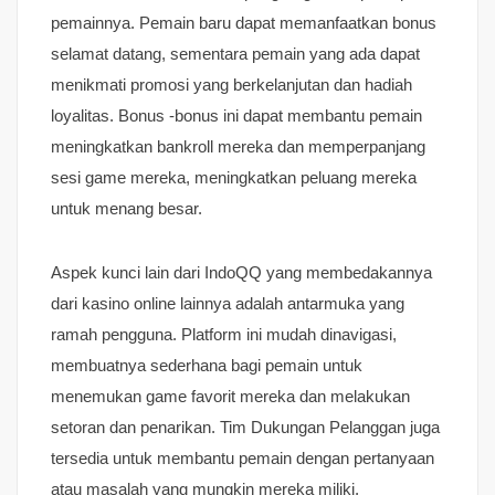
pemainnya. Pemain baru dapat memanfaatkan bonus
selamat datang, sementara pemain yang ada dapat
menikmati promosi yang berkelanjutan dan hadiah
loyalitas. Bonus -bonus ini dapat membantu pemain
meningkatkan bankroll mereka dan memperpanjang
sesi game mereka, meningkatkan peluang mereka
untuk menang besar.
Aspek kunci lain dari IndoQQ yang membedakannya
dari kasino online lainnya adalah antarmuka yang
ramah pengguna. Platform ini mudah dinavigasi,
membuatnya sederhana bagi pemain untuk
menemukan game favorit mereka dan melakukan
setoran dan penarikan. Tim Dukungan Pelanggan juga
tersedia untuk membantu pemain dengan pertanyaan
atau masalah yang mungkin mereka miliki,