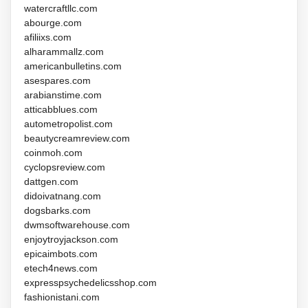
watercraftllc.com
abourge.com
afiliixs.com
alharammallz.com
americanbulletins.com
asespares.com
arabianstime.com
atticabblues.com
autometropolist.com
beautycreamreview.com
coinmoh.com
cyclopsreview.com
dattgen.com
didoivatnang.com
dogsbarks.com
dwmsoftwarehouse.com
enjoytroyjackson.com
epicaimbots.com
etech4news.com
expresspsychedelicsshop.com
fashionistani.com