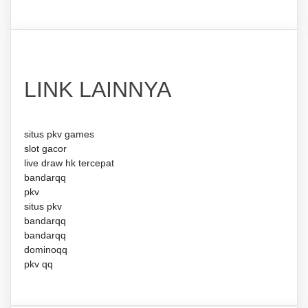
LINK LAINNYA
situs pkv games
slot gacor
live draw hk tercepat
bandarqq
pkv
situs pkv
bandarqq
bandarqq
dominoqq
pkv qq