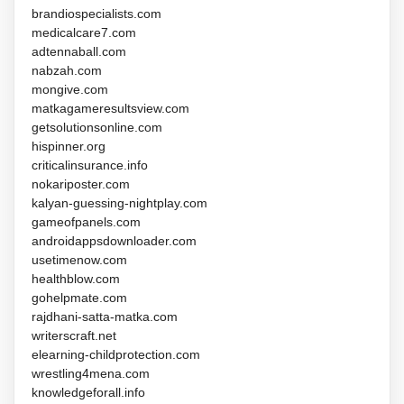
brandiospecialists.com
medicalcare7.com
adtennaball.com
nabzah.com
mongive.com
matkagameresultsview.com
getsolutionsonline.com
hispinner.org
criticalinsurance.info
nokariposter.com
kalyan-guessing-nightplay.com
gameofpanels.com
androidappsdownloader.com
usetimenow.com
healthblow.com
gohelpmate.com
rajdhani-satta-matka.com
writerscraft.net
elearning-childprotection.com
wrestling4mena.com
knowledgeforall.info