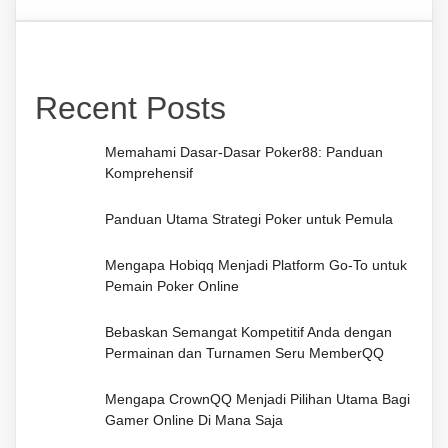
Recent Posts
Memahami Dasar-Dasar Poker88: Panduan
Komprehensif
Panduan Utama Strategi Poker untuk Pemula
Mengapa Hobiqq Menjadi Platform Go-To untuk
Pemain Poker Online
Bebaskan Semangat Kompetitif Anda dengan
Permainan dan Turnamen Seru MemberQQ
Mengapa CrownQQ Menjadi Pilihan Utama Bagi
Gamer Online Di Mana Saja