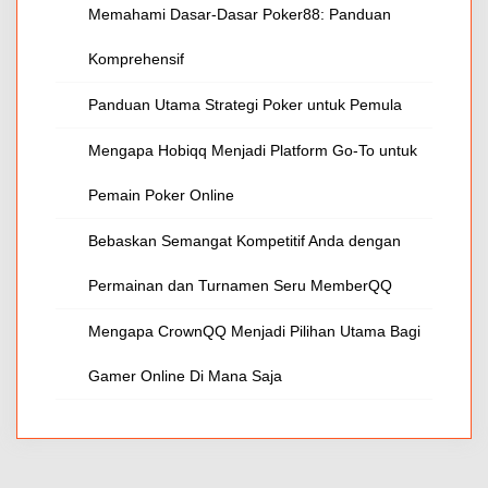
Memahami Dasar-Dasar Poker88: Panduan
Komprehensif
Panduan Utama Strategi Poker untuk Pemula
Mengapa Hobiqq Menjadi Platform Go-To untuk
Pemain Poker Online
Bebaskan Semangat Kompetitif Anda dengan
Permainan dan Turnamen Seru MemberQQ
Mengapa CrownQQ Menjadi Pilihan Utama Bagi
Gamer Online Di Mana Saja