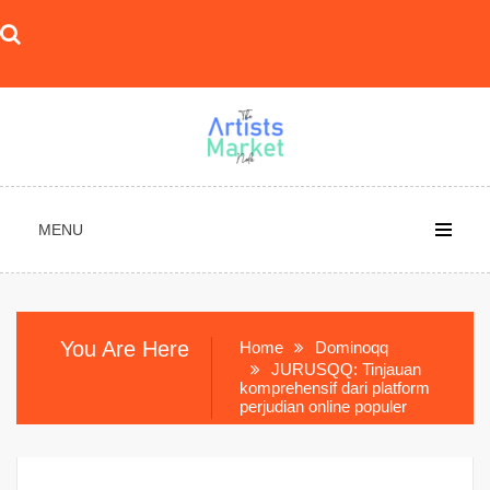
Skip
to
content
MENU
You Are Here
Home
Dominoqq
JURUSQQ: Tinjauan
komprehensif dari platform
perjudian online populer