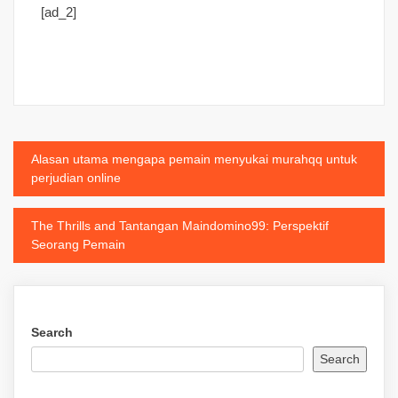
[ad_2]
Post
Alasan utama mengapa pemain menyukai murahqq untuk
perjudian online
navigation
The Thrills and Tantangan Maindomino99: Perspektif
Seorang Pemain
Search
Search