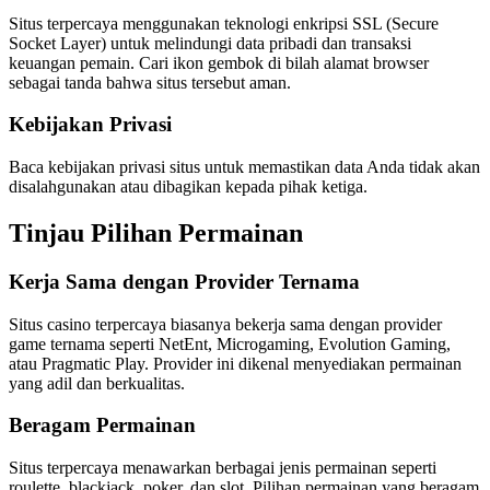
Situs terpercaya menggunakan teknologi enkripsi SSL (Secure
Socket Layer) untuk melindungi data pribadi dan transaksi
keuangan pemain. Cari ikon gembok di bilah alamat browser
sebagai tanda bahwa situs tersebut aman.
Kebijakan Privasi
Baca kebijakan privasi situs untuk memastikan data Anda tidak akan
disalahgunakan atau dibagikan kepada pihak ketiga.
Tinjau Pilihan Permainan
Kerja Sama dengan Provider Ternama
Situs casino terpercaya biasanya bekerja sama dengan provider
game ternama seperti NetEnt, Microgaming, Evolution Gaming,
atau Pragmatic Play. Provider ini dikenal menyediakan permainan
yang adil dan berkualitas.
Beragam Permainan
Situs terpercaya menawarkan berbagai jenis permainan seperti
roulette, blackjack, poker, dan slot. Pilihan permainan yang beragam