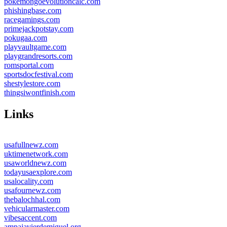
pokemongoevolutioncalc.com
phishingbase.com
racegamings.com
primejackpotstay.com
pokugaa.com
playvaultgame.com
playgrandresorts.com
romsportal.com
sportsdocfestival.com
shestylestore.com
thingsiwontfinish.com
Links
usafullnewz.com
uktimenetwork.com
usaworldnewz.com
todayusaexplore.com
usalocality.com
usafournewz.com
thebalochhal.com
vehicularmaster.com
vibesaccent.com
ampajavierdemiguel.org