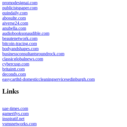
promodesignai.com
publicistspaper.com
quindaily.com
abosulte.com
aiverse24.com
anubella.com
audiobooksonaudible.com
beautenetwork.com
bitcoin-tracing.com
bodyandshapes.com
businessconsultantsroundrock.com
classicglobalnews.com
cybercusp.com
britaintt.com
deconds.com
easycartltd-domesticcleaningservicesedinburgh.com
Links
uae-times.com
gamerifys.com
inspiratif.net
vsmsnetworks.com