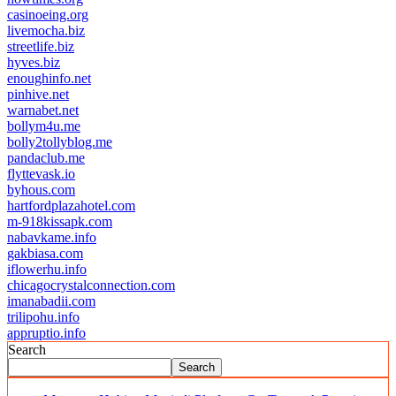
casinoeing.org
livemocha.biz
streetlife.biz
hyves.biz
enoughinfo.net
pinhive.net
warnabet.net
bollym4u.me
bolly2tollyblog.me
pandaclub.me
flyttevask.io
byhous.com
hartfordplazahotel.com
m-918kissapk.com
nabavkame.info
gakbiasa.com
iflowerhu.info
chicagocrystalconnection.com
imanabadii.com
trilipohu.info
appruptio.info
Search
Search