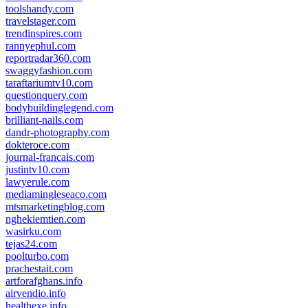
toolshandy.com
travelstager.com
trendinspires.com
rannyephul.com
reportradar360.com
swaggyfashion.com
taraftariumtv10.com
questionquery.com
bodybuildinglegend.com
brilliant-nails.com
dandr-photography.com
dokteroce.com
journal-francais.com
justintv10.com
lawyerule.com
mediamingleseaco.com
mtsmarketingblog.com
nghekiemtien.com
wasirku.com
tejas24.com
poolturbo.com
prachestait.com
artforafghans.info
airvendio.info
healthexe.info