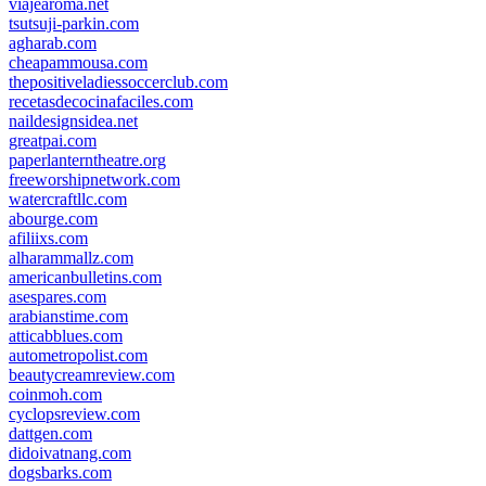
viajearoma.net
tsutsuji-parkin.com
agharab.com
cheapammousa.com
thepositiveladiessoccerclub.com
recetasdecocinafaciles.com
naildesignsidea.net
greatpai.com
paperlanterntheatre.org
freeworshipnetwork.com
watercraftllc.com
abourge.com
afiliixs.com
alharammallz.com
americanbulletins.com
asespares.com
arabianstime.com
atticabblues.com
autometropolist.com
beautycreamreview.com
coinmoh.com
cyclopsreview.com
dattgen.com
didoivatnang.com
dogsbarks.com