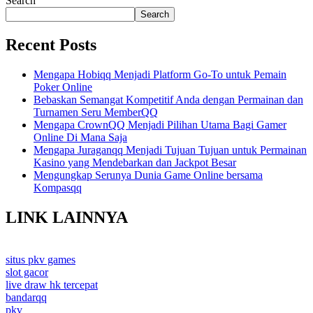
Search
Search
Recent Posts
Mengapa Hobiqq Menjadi Platform Go-To untuk Pemain
Poker Online
Bebaskan Semangat Kompetitif Anda dengan Permainan dan
Turnamen Seru MemberQQ
Mengapa CrownQQ Menjadi Pilihan Utama Bagi Gamer
Online Di Mana Saja
Mengapa Juraganqq Menjadi Tujuan Tujuan untuk Permainan
Kasino yang Mendebarkan dan Jackpot Besar
Mengungkap Serunya Dunia Game Online bersama
Kompasqq
LINK LAINNYA
situs pkv games
slot gacor
live draw hk tercepat
bandarqq
pkv