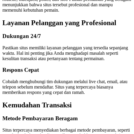
menunjukkan bahwa situs tersebut profesional dan mampu
memenuhi kebutuhan pemain.
Layanan Pelanggan yang Profesional
Dukungan 24/7
Pastikan situs memiliki layanan pelanggan yang tersedia sepanjang
waktu. Hal ini penting jika Anda menghadapi masalah seperti
kesulitan transaksi atau pertanyaan tentang permainan.
Respons Cepat
Cobalah menghubungi tim dukungan melalui live chat, email, atau
telepon sebelum mendaftar. Situs yang terpercaya biasanya
memberikan respons yang cepat dan ramah.
Kemudahan Transaksi
Metode Pembayaran Beragam
Situs terpercaya menyediakan berbagai metode pembayaran, seperti