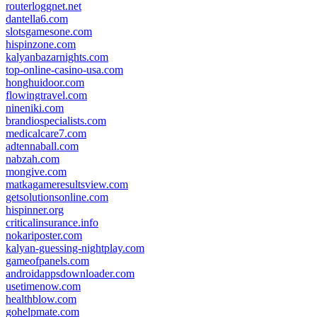
routerloggnet.net
dantella6.com
slotsgamesone.com
hispinzone.com
kalyanbazarnights.com
top-online-casino-usa.com
honghuidoor.com
flowingtravel.com
nineniki.com
brandiospecialists.com
medicalcare7.com
adtennaball.com
nabzah.com
mongive.com
matkagameresultsview.com
getsolutionsonline.com
hispinner.org
criticalinsurance.info
nokariposter.com
kalyan-guessing-nightplay.com
gameofpanels.com
androidappsdownloader.com
usetimenow.com
healthblow.com
gohelpmate.com