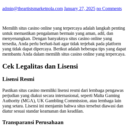
admin@theartistsmarketnola.com
January 27, 2025
no Comments
Memilih situs casino online yang terpercaya adalah langkah penting
untuk memastikan pengalaman bermain yang aman, adil, dan
menyenangkan. Dengan banyaknya situs casino online yang
tersedia, Anda perlu berhati-hati agar tidak terjebak pada platform
yang tidak dapat dipercaya. Berikut adalah beberapa tips yang dapat
membantu Anda dalam memilih situs casino online yang terpercaya.
Cek Legalitas dan Lisensi
Lisensi Resmi
Pastikan situs casino memiliki lisensi resmi dari lembaga pengawas
perjudian yang diakui secara internasional, seperti Malta Gaming
Authority (MGA), UK Gambling Commission, atau lembaga lain
yang setara. Lisensi ini menjamin bahwa situs tersebut diawasi dan
diatur sesuai standar keamanan dan keadilan.
Transparansi Perusahaan