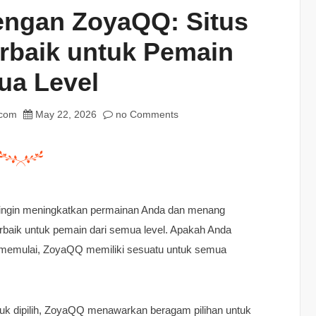
engan ZoyaQQ: Situs
erbaik untuk Pemain
a Level
.com
May 22, 2026
no Comments
ingin meningkatkan permainan Anda dan menang
erbaik untuk pemain dari semua level. Apakah Anda
u memulai, ZoyaQQ memiliki sesuatu untuk semua
k dipilih, ZoyaQQ menawarkan beragam pilihan untuk