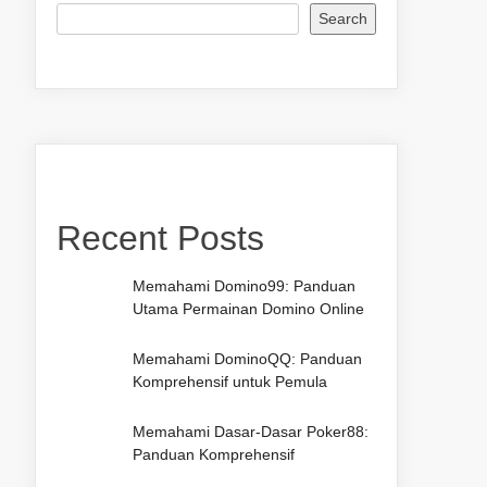
Search
Recent Posts
Memahami Domino99: Panduan
Utama Permainan Domino Online
Memahami DominoQQ: Panduan
Komprehensif untuk Pemula
Memahami Dasar-Dasar Poker88:
Panduan Komprehensif