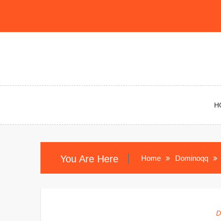
Skip
to
content
H
You Are Here
Home
Dominoqq
D