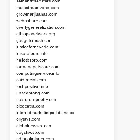
semanticseostars.com
mainstreamzone.com
growmarijuanas.com
webnshare.com
overlygeneralization.com
ethiopianetwork.org
gadgetsmesh.com
justicefornevada.com
leisuretours.info
hellotbsbro.com
farmandpetscare.com
computingservice.info
caiofracini.com
techpositive.info
unseonrang.com
pak-urdu-poetry.com
blogcetra.com
internetmarketingsolutions.co
ollystvs.com
globalnewscx.com
dogslives.com
pdfbookplanet.com