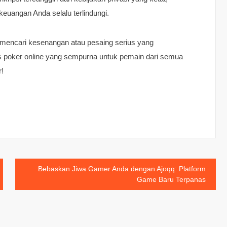
keuangan Anda selalu terlindungi.
mencari kesenangan atau pesaing serius yang
 poker online yang sempurna untuk pemain dari semua
r!
Bebaskan Jiwa Gamer Anda dengan Ajoqq: Platform
Game Baru Terpanas