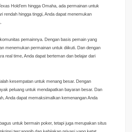
 Texas Hold’em hingga Omaha, ada permainan untuk
ari rendah hingga tinggi, Anda dapat menemukan
.
h komunitas pemainnya. Dengan basis pemain yang
litan menemukan permainan untuk diikuti. Dan dengan
a real time, Anda dapat berteman dan belajar dari
dalah kesempatan untuk menang besar. Dengan
nyak peluang untuk mendapatkan bayaran besar. Dan
pah, Anda dapat memaksimalkan kemenangan Anda
gus untuk bermain poker, tetapi juga merupakan situs
kripsi tercanggih dan kebijakan privasi yang ketat,