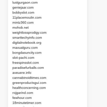
lustgurgaon.com
geniejaar.com
bobbyslot.com
11placemoulin.com
mintz360.com
mohob.net
weightlossprodigy.com
smarttechyinfo.com
digitalnotebook.org
maxualguru.com
bongdasuncity.com
slot-pachi.com
freespinsslot.com
paradisefurballs.com
aveuere.info
cannabinoidtimes.com
greenproductsgui.com
healthconcerning.com
rojgarind.com
fewhour.com
18minutetimer.com