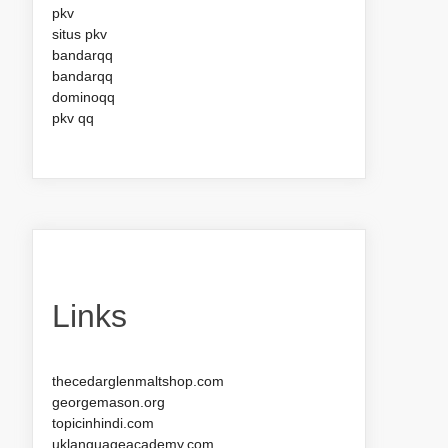
pkv
situs pkv
bandarqq
bandarqq
dominoqq
pkv qq
Links
thecedarglenmaltshop.com
georgemason.org
topicinhindi.com
uklanguageacademy.com