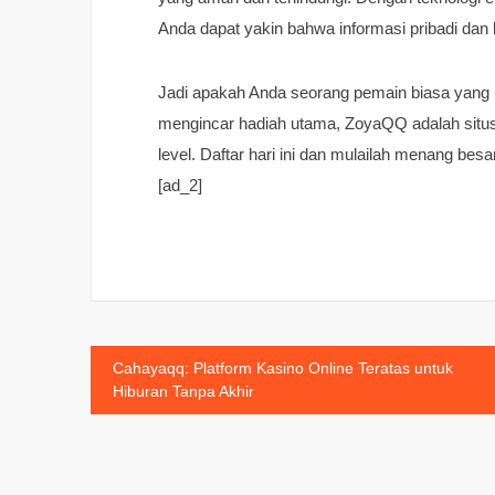
Anda dapat yakin bahwa informasi pribadi dan 
Jadi apakah Anda seorang pemain biasa yang 
mengincar hadiah utama, ZoyaQQ adalah situs
level. Daftar hari ini dan mulailah menang besa
[ad_2]
Post
Cahayaqq: Platform Kasino Online Teratas untuk
Hiburan Tanpa Akhir
navigation