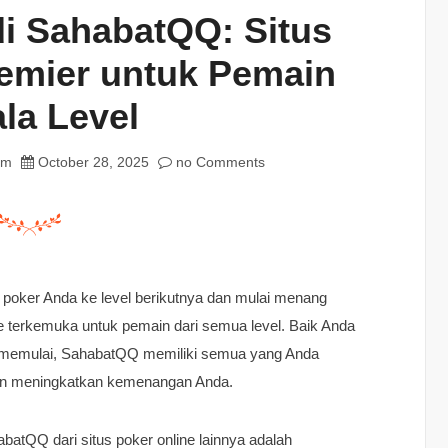
i SahabatQQ: Situs
remier untuk Pemain
la Level
om
October 28, 2025
no Comments
oker Anda ke level berikutnya dan mulai menang
e terkemuka untuk pemain dari semua level. Baik Anda
u memulai, SahabatQQ memiliki semua yang Anda
dan meningkatkan kemenangan Anda.
atQQ dari situs poker online lainnya adalah