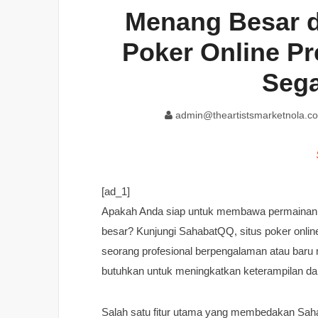
Menang Besar d
Poker Online P
Sega
admin@theartistsmarketnola.c
[ad_1]
Apakah Anda siap untuk membawa permainan p
besar? Kunjungi SahabatQQ, situs poker onlin
seorang profesional berpengalaman atau bar
butuhkan untuk meningkatkan keterampilan 
Salah satu fitur utama yang membedakan Sahab