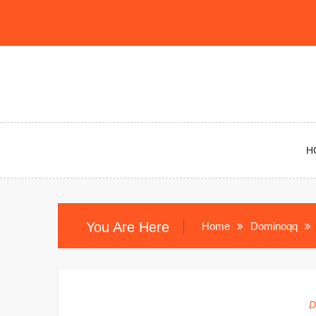
Skip
to
content
H
You Are Here
Home
Dominoqq
D