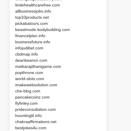
lindehealthcarefree.com
allbusinessjobs.info
top10products.net
pickabatours.com
beastmode-bodybuilding.com
financelplan.info
businessfuture.info
infojudibet.com
cbdmap.info
deanbeanxn.com
matkarajdhanigame.com
popthrone.com
world-slots.com
imakewebsolution.com
che-blog.com
pancakecoinz.com
flyfinley.com
prideconsultation.com
hountinglil.info
chakraaffirmations.net
bestjokes4u.com