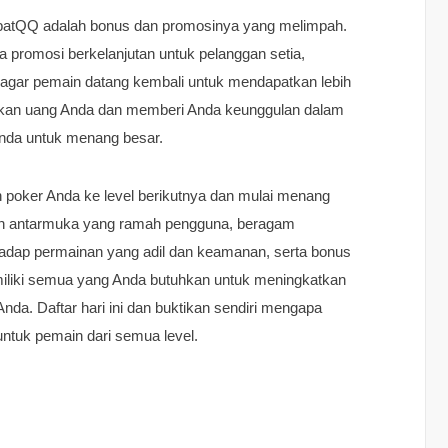
abatQQ adalah bonus dan promosinya yang melimpah.
 promosi berkelanjutan untuk pelanggan setia,
agar pemain datang kembali untuk mendapatkan lebih
tkan uang Anda dan memberi Anda keunggulan dalam
nda untuk menang besar.
 poker Anda ke level berikutnya dan mulai menang
n antarmuka yang ramah pengguna, beragam
hadap permainan yang adil dan keamanan, serta bonus
liki semua yang Anda butuhkan untuk meningkatkan
a. Daftar hari ini dan buktikan sendiri mengapa
ntuk pemain dari semua level.