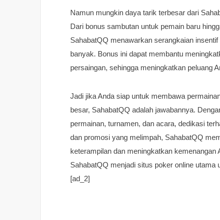
Namun mungkin daya tarik terbesar dari Sah
Dari bonus sambutan untuk pemain baru hingga
SahabatQQ menawarkan serangkaian insentif 
banyak. Bonus ini dapat membantu meningka
persaingan, sehingga meningkatkan peluang A
Jadi jika Anda siap untuk membawa permainan
besar, SahabatQQ adalah jawabannya. Denga
permainan, turnamen, dan acara, dedikasi ter
dan promosi yang melimpah, SahabatQQ memi
keterampilan dan meningkatkan kemenangan And
SahabatQQ menjadi situs poker online utama u
[ad_2]