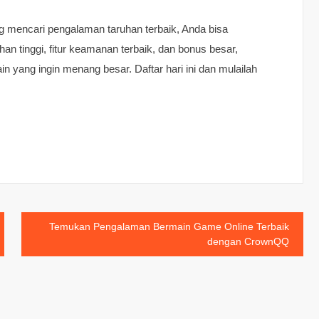
g mencari pengalaman taruhan terbaik, Anda bisa
 tinggi, fitur keamanan terbaik, dan bonus besar,
 yang ingin menang besar. Daftar hari ini dan mulailah
Temukan Pengalaman Bermain Game Online Terbaik
dengan CrownQQ