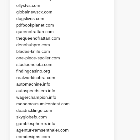
ollystvs.com
globalnewscx.com
dogslives.com
pdfbookplanet.com
queenofrattan.com
thequeenofrattan.com
denohubpro.com
blades-knife.com
one-piece-spoiler.com
studiooneiota.com
findingcasino.org
realworldcobra.com
automachine.info
autospeedsters.info
wagerchampion.info
monomousumicontest.com
deadricklingo.com
skyglobefx.com
gamblespherex.info
agentur-ramsenthaler.com
eomdesigns.com