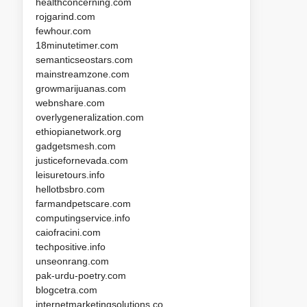
healthconcerning.com
rojgarind.com
fewhour.com
18minutetimer.com
semanticseostars.com
mainstreamzone.com
growmarijuanas.com
webnshare.com
overlygeneralization.com
ethiopianetwork.org
gadgetsmesh.com
justicefornevada.com
leisuretours.info
hellotbsbro.com
farmandpetscare.com
computingservice.info
caiofracini.com
techpositive.info
unseonrang.com
pak-urdu-poetry.com
blogcetra.com
internetmarketingsolutions.co