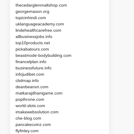
thecedarglenmaltshop.com
georgemason.org
topicinhindi.com
uklanguageacademy.com
lindehealthcarefree.com
allbusinessjobs.info
top10products.net
pickabatours.com
beastmode-bodybuilding.com
financelplan.info
businessfuture.info
infojudibet.com
cbdmap.info
deanbeanxn.com
matkarajdhanigame.com
popthrone.com
world-slots.com
imakewebsolution.com
che-blog.com
pancakecoinz.com
flyfinley.com