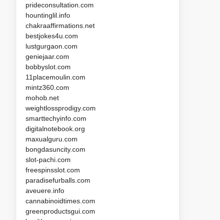
prideconsultation.com
hountinglil.info
chakraaffirmations.net
bestjokes4u.com
lustgurgaon.com
geniejaar.com
bobbyslot.com
11placemoulin.com
mintz360.com
mohob.net
weightlossprodigy.com
smarttechyinfo.com
digitalnotebook.org
maxualguru.com
bongdasuncity.com
slot-pachi.com
freespinsslot.com
paradisefurballs.com
aveuere.info
cannabinoidtimes.com
greenproductsgui.com