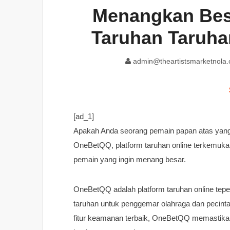
Menangkan Bes
Taruhan Taruh
admin@theartistsmarketnola
[ad_1]
Apakah Anda seorang pemain papan atas yang
OneBetQQ, platform taruhan online terkemuka 
pemain yang ingin menang besar.
OneBetQQ adalah platform taruhan online tep
taruhan untuk penggemar olahraga dan pecin
fitur keamanan terbaik, OneBetQQ memastik