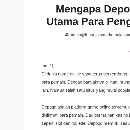
Mengapa Depoq
Utama Para Pen
admin@theartistsmarketnola.co
[ad_1]
Di dunia game online yang terus berkembang, ad
para pemain. Dengan banyaknya pilihan, mung
lain. Namun salah satu situs yang mulai popul
Depoqq adalah platform game online terkem
dinikmati para pemain. Dari permainan kasino k
seperti slot dan roulette, Depoqq memiliki se