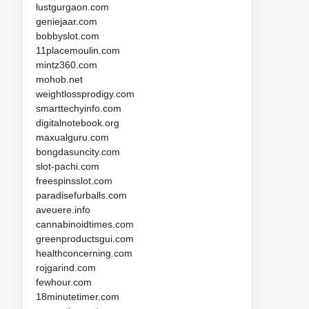
lustgurgaon.com
geniejaar.com
bobbyslot.com
11placemoulin.com
mintz360.com
mohob.net
weightlossprodigy.com
smarttechyinfo.com
digitalnotebook.org
maxualguru.com
bongdasuncity.com
slot-pachi.com
freespinsslot.com
paradisefurballs.com
aveuere.info
cannabinoidtimes.com
greenproductsgui.com
healthconcerning.com
rojgarind.com
fewhour.com
18minutetimer.com