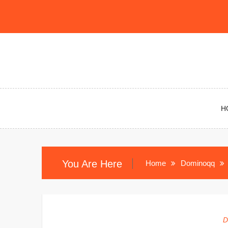
Skip
to
content
H
You Are Here
Home
Dominoqq
D