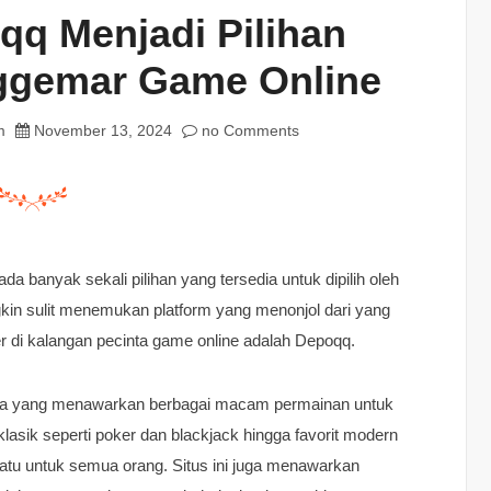
q Menjadi Pilihan
ggemar Game Online
m
November 13, 2024
no Comments
a banyak sekali pilihan yang tersedia untuk dipilih oleh
kin sulit menemukan platform yang menonjol dari yang
er di kalangan pecinta game online adalah Depoqq.
uka yang menawarkan berbagai macam permainan untuk
lasik seperti poker dan blackjack hingga favorit modern
suatu untuk semua orang. Situs ini juga menawarkan