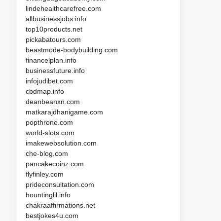
lindehealthcarefree.com
allbusinessjobs.info
top10products.net
pickabatours.com
beastmode-bodybuilding.com
financelplan.info
businessfuture.info
infojudibet.com
cbdmap.info
deanbeanxn.com
matkarajdhanigame.com
popthrone.com
world-slots.com
imakewebsolution.com
che-blog.com
pancakecoinz.com
flyfinley.com
prideconsultation.com
hountinglil.info
chakraaffirmations.net
bestjokes4u.com