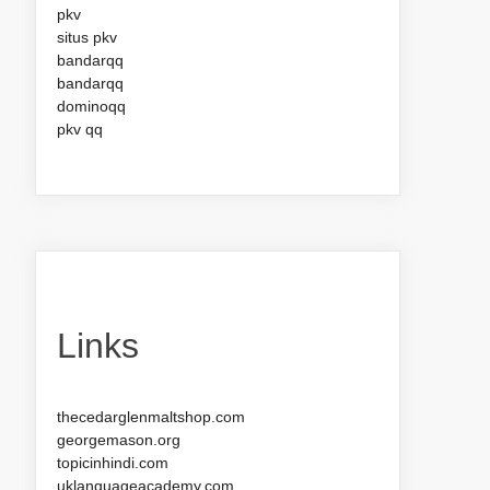
pkv
situs pkv
bandarqq
bandarqq
dominoqq
pkv qq
Links
thecedarglenmaltshop.com
georgemason.org
topicinhindi.com
uklanguageacademy.com