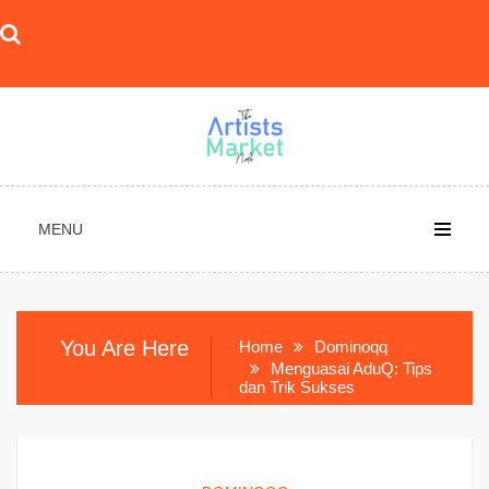
Skip
to
content
MENU
You Are Here
Home
Dominoqq
Menguasai AduQ: Tips
dan Trik Sukses