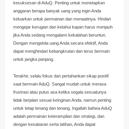
kesuksesan di AduQ. Penting untuk menetapkan
anggaran berapa banyak uang yang ingin Anda
keluarkan untuk permainan dan menaatinya. Hindari
mengejar kerugian dan ketahui kapan harus menjauh
jika Anda sedang mengalami kekalahan beruntun.
Dengan mengelola uang Anda secara efektif, Anda
dapat menghindari kebangkrutan dan terus bermain
untuk jangka panjang.
Terakhir, selalu fokus dan pertahankan sikap positif
saat bermain AduQ. Sangat mudah untuk merasa
frustrasi atau putus asa ketika segala sesuatunya
tidak berjalan sesuai keinginan Anda, namun penting
untuk tetap tenang dan tenang. Ingatlah bahwa AduQ
adalah permainan keterampilan dan strategi, dan
dengan kesabaran serta latihan, Anda dapat