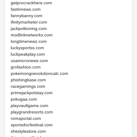
getprocrackhere.com
fastinnews.com
fannybanny.com
ifinitymarketer.com
jackpotkoning.com
modlinknetworks.com
longtimenewz.com
luckysportss.com
luckpeakplay.com
usamicronews.com
grofashion.com
pokemongoevolutioncalc.com
phishingbase.com
racegamings.com
primejackpotstay.com
pokugaa.com
playvaultgame.com
playgrandresorts.com
romsportal.com
sportsdocfestival.com
shestylestore.com