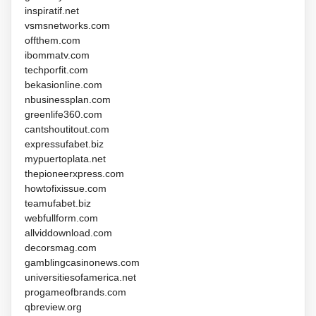
inspiratif.net
vsmsnetworks.com
offthem.com
ibommatv.com
techporfit.com
bekasionline.com
nbusinessplan.com
greenlife360.com
cantshoutitout.com
expressufabet.biz
mypuertoplata.net
thepioneerxpress.com
howtofixissue.com
teamufabet.biz
webfullform.com
allviddownload.com
decorsmag.com
gamblingcasinonews.com
universitiesofamerica.net
progameofbrands.com
qbreview.org