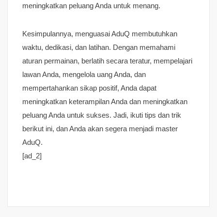
meningkatkan peluang Anda untuk menang.
Kesimpulannya, menguasai AduQ membutuhkan
waktu, dedikasi, dan latihan. Dengan memahami
aturan permainan, berlatih secara teratur, mempelajari
lawan Anda, mengelola uang Anda, dan
mempertahankan sikap positif, Anda dapat
meningkatkan keterampilan Anda dan meningkatkan
peluang Anda untuk sukses. Jadi, ikuti tips dan trik
berikut ini, dan Anda akan segera menjadi master
AduQ.
[ad_2]