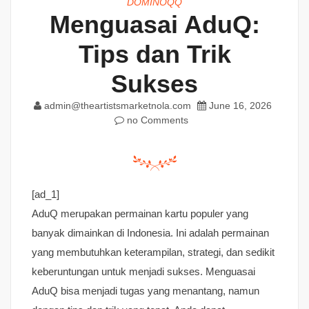
DOMINOQQ
Menguasai AduQ:
Tips dan Trik
Sukses
admin@theartistsmarketnola.com
June 16, 2026
no Comments
[ad_1]
AduQ merupakan permainan kartu populer yang
banyak dimainkan di Indonesia. Ini adalah permainan
yang membutuhkan keterampilan, strategi, dan sedikit
keberuntungan untuk menjadi sukses. Menguasai
AduQ bisa menjadi tugas yang menantang, namun