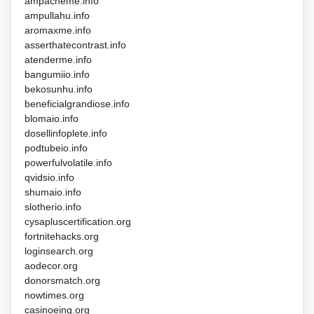
ampacheme.info
ampullahu.info
aromaxme.info
asserthatecontrast.info
atenderme.info
bangumiio.info
bekosunhu.info
beneficialgrandiose.info
blomaio.info
dosellinfoplete.info
podtubeio.info
powerfulvolatile.info
qvidsio.info
shumaio.info
slotherio.info
cysapluscertification.org
fortnitehacks.org
loginsearch.org
aodecor.org
donorsmatch.org
nowtimes.org
casinoeing.org