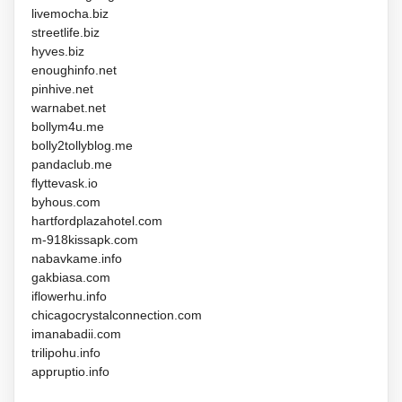
livemocha.biz
streetlife.biz
hyves.biz
enoughinfo.net
pinhive.net
warnabet.net
bollym4u.me
bolly2tollyblog.me
pandaclub.me
flyttevask.io
byhous.com
hartfordplazahotel.com
m-918kissapk.com
nabavkame.info
gakbiasa.com
iflowerhu.info
chicagocrystalconnection.com
imanabadii.com
trilipohu.info
appruptio.info