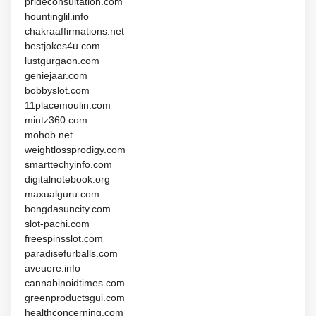
prideconsultation.com
hountinglil.info
chakraaffirmations.net
bestjokes4u.com
lustgurgaon.com
geniejaar.com
bobbyslot.com
11placemoulin.com
mintz360.com
mohob.net
weightlossprodigy.com
smarttechyinfo.com
digitalnotebook.org
maxualguru.com
bongdasuncity.com
slot-pachi.com
freespinsslot.com
paradisefurballs.com
aveuere.info
cannabinoidtimes.com
greenproductsgui.com
healthconcerning.com