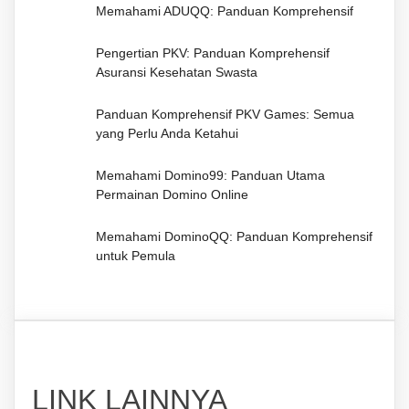
Memahami ADUQQ: Panduan Komprehensif
Pengertian PKV: Panduan Komprehensif
Asuransi Kesehatan Swasta
Panduan Komprehensif PKV Games: Semua
yang Perlu Anda Ketahui
Memahami Domino99: Panduan Utama
Permainan Domino Online
Memahami DominoQQ: Panduan Komprehensif
untuk Pemula
LINK LAINNYA