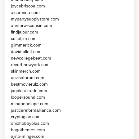
joycebriscoe.com
aicarmina.com
mypartysupplystore.com
annforwisconsin.com
findjaipur.com
cultofjim.com
glimmerick.com
davidfollett.com
newcollegebeat.com
reverbnewyork.com
skinmerch.com
usvisaforum.com
bestmovierulz.com
jagalchi-trade.com
loopersound.com
minapenelope.com
justicereformalliance.com
cryptoglax.com
ohiohobbyplus.com
bogothemes.com
ajino-mingei.com