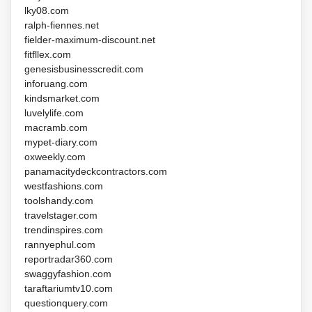
lky08.com
ralph-fiennes.net
fielder-maximum-discount.net
fitfllex.com
genesisbusinesscredit.com
inforuang.com
kindsmarket.com
luvelylife.com
macramb.com
mypet-diary.com
oxweekly.com
panamacitydeckcontractors.com
westfashions.com
toolshandy.com
travelstager.com
trendinspires.com
rannyephul.com
reportradar360.com
swaggyfashion.com
taraftariumtv10.com
questionquery.com