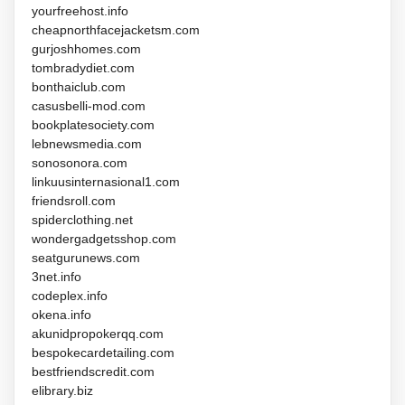
yourfreehost.info
cheapnorthfacejacketsm.com
gurjoshhomes.com
tombradydiet.com
bonthaiclub.com
casusbelli-mod.com
bookplatesociety.com
lebnewsmedia.com
sonosonora.com
linkuusinternasional1.com
friendsroll.com
spiderclothing.net
wondergadgetsshop.com
seatgurunews.com
3net.info
codeplex.info
okena.info
akunidpropokerqq.com
bespokecardetailing.com
bestfriendscredit.com
elibrary.biz