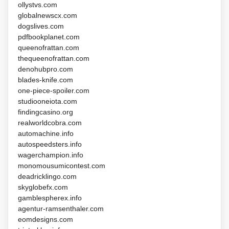
ollystvs.com
globalnewscx.com
dogslives.com
pdfbookplanet.com
queenofrattan.com
thequeenofrattan.com
denohubpro.com
blades-knife.com
one-piece-spoiler.com
studiooneiota.com
findingcasino.org
realworldcobra.com
automachine.info
autospeedsters.info
wagerchampion.info
monomousumicontest.com
deadricklingo.com
skyglobefx.com
gamblespherex.info
agentur-ramsenthaler.com
eomdesigns.com