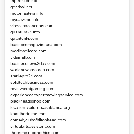
triptrekker.info
gendxxi.net
motomasters.info
mycarzone.info
vibecasaconcepts.com
quantum24.info
quantenki.com
businessmagazineusa.com
medicwellcare.com
vidsmall.com
businessnews2day.com
worldnewsrecords.com
sterilepro24.com
solidtechbusiness.com
reviewcardgaming.com
experiencedexpertstowingservice.com
blackheadsshop.com
location-voiture-casablanca.org
kpaulbartelme.com
comedyclubofhiltonhead.com
virtualartsassistant.com
theprimeinfographics.com