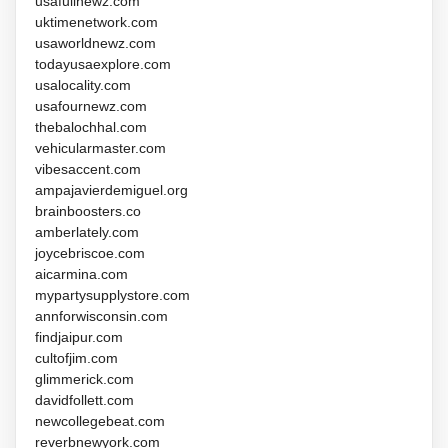
usafullnewz.com
uktimenetwork.com
usaworldnewz.com
todayusaexplore.com
usalocality.com
usafournewz.com
thebalochhal.com
vehicularmaster.com
vibesaccent.com
ampajavierdemiguel.org
brainboosters.co
amberlately.com
joycebriscoe.com
aicarmina.com
mypartysupplystore.com
annforwisconsin.com
findjaipur.com
cultofjim.com
glimmerick.com
davidfollett.com
newcollegebeat.com
reverbnewyork.com