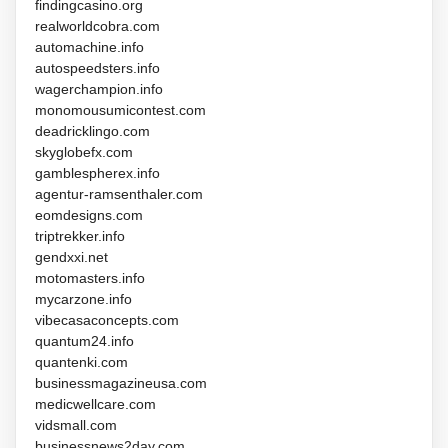
findingcasino.org
realworldcobra.com
automachine.info
autospeedsters.info
wagerchampion.info
monomousumicontest.com
deadricklingo.com
skyglobefx.com
gamblespherex.info
agentur-ramsenthaler.com
eomdesigns.com
triptrekker.info
gendxxi.net
motomasters.info
mycarzone.info
vibecasaconcepts.com
quantum24.info
quantenki.com
businessmagazineusa.com
medicwellcare.com
vidsmall.com
businessnews2day.com