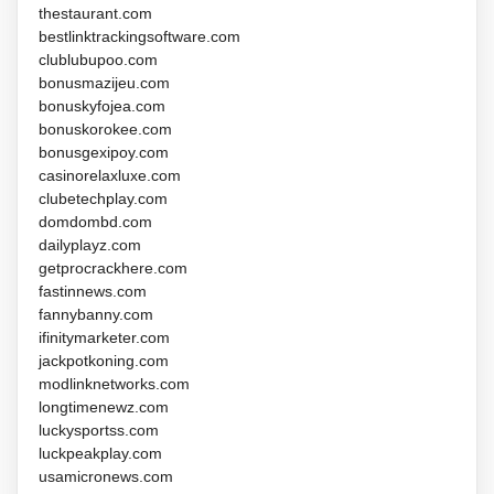
thestaurant.com
bestlinktrackingsoftware.com
clublubupoo.com
bonusmazijeu.com
bonuskyfojea.com
bonuskorokee.com
bonusgexipoy.com
casinorelaxluxe.com
clubetechplay.com
domdombd.com
dailyplayz.com
getprocrackhere.com
fastinnews.com
fannybanny.com
ifinitymarketer.com
jackpotkoning.com
modlinknetworks.com
longtimenewz.com
luckysportss.com
luckpeakplay.com
usamicronews.com