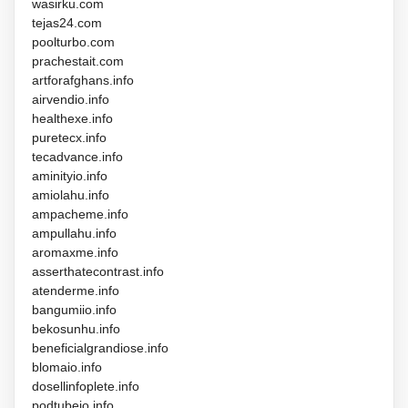
wasirku.com
tejas24.com
poolturbo.com
prachestait.com
artforafghans.info
airvendio.info
healthexe.info
puretecx.info
tecadvance.info
aminityio.info
amiolahu.info
ampacheme.info
ampullahu.info
aromaxme.info
asserthatecontrast.info
atenderme.info
bangumiio.info
bekosunhu.info
beneficialgrandiose.info
blomaio.info
dosellinfoplete.info
podtubeio.info