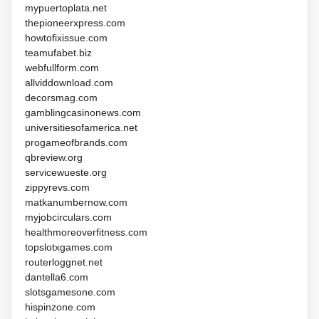
mypuertoplata.net
thepioneerxpress.com
howtofixissue.com
teamufabet.biz
webfullform.com
allviddownload.com
decorsmag.com
gamblingcasinonews.com
universitiesofamerica.net
progameofbrands.com
qbreview.org
servicewueste.org
zippyrevs.com
matkanumbernow.com
myjobcirculars.com
healthmoreoverfitness.com
topslotxgames.com
routerloggnet.net
dantella6.com
slotsgamesone.com
hispinzone.com