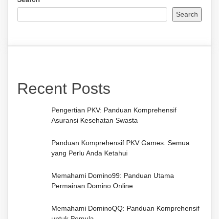
Search
Recent Posts
Pengertian PKV: Panduan Komprehensif
Asuransi Kesehatan Swasta
Panduan Komprehensif PKV Games: Semua
yang Perlu Anda Ketahui
Memahami Domino99: Panduan Utama
Permainan Domino Online
Memahami DominoQQ: Panduan Komprehensif
untuk Pemula