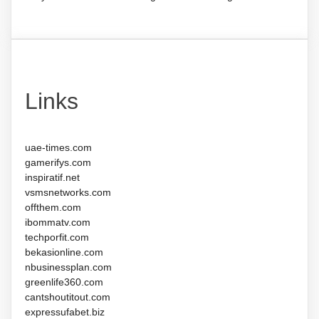
Links
uae-times.com
gamerifys.com
inspiratif.net
vsmsnetworks.com
offthem.com
ibommatv.com
techporfit.com
bekasionline.com
nbusinessplan.com
greenlife360.com
cantshoutitout.com
expressufabet.biz