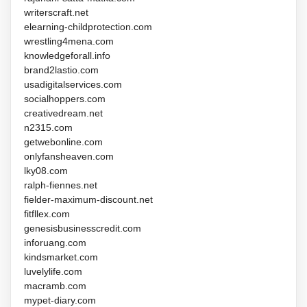
writerscraft.net
elearning-childprotection.com
wrestling4mena.com
knowledgeforall.info
brand2lastio.com
usadigitalservices.com
socialhoppers.com
creativedream.net
n2315.com
getwebonline.com
onlyfansheaven.com
lky08.com
ralph-fiennes.net
fielder-maximum-discount.net
fitfllex.com
genesisbusinesscredit.com
inforuang.com
kindsmarket.com
luvelylife.com
macramb.com
mypet-diary.com