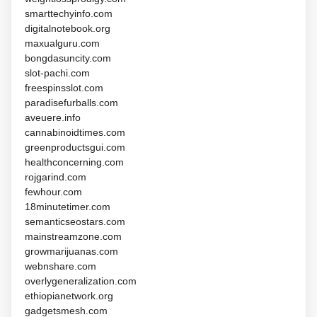
smarttechyinfo.com
digitalnotebook.org
maxualguru.com
bongdasuncity.com
slot-pachi.com
freespinsslot.com
paradisefurballs.com
aveuere.info
cannabinoidtimes.com
greenproductsgui.com
healthconcerning.com
rojgarind.com
fewhour.com
18minutetimer.com
semanticseostars.com
mainstreamzone.com
growmarijuanas.com
webnshare.com
overlygeneralization.com
ethiopianetwork.org
gadgetsmesh.com