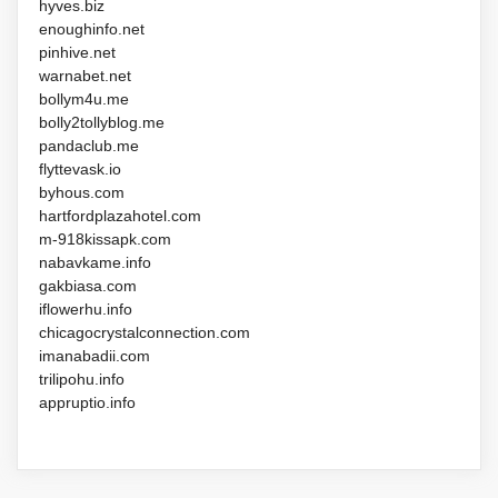
hyves.biz
enoughinfo.net
pinhive.net
warnabet.net
bollym4u.me
bolly2tollyblog.me
pandaclub.me
flyttevask.io
byhous.com
hartfordplazahotel.com
m-918kissapk.com
nabavkame.info
gakbiasa.com
iflowerhu.info
chicagocrystalconnection.com
imanabadii.com
trilipohu.info
appruptio.info