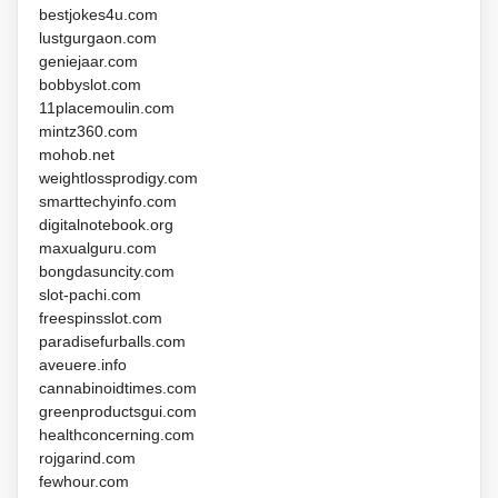
bestjokes4u.com
lustgurgaon.com
geniejaar.com
bobbyslot.com
11placemoulin.com
mintz360.com
mohob.net
weightlossprodigy.com
smarttechyinfo.com
digitalnotebook.org
maxualguru.com
bongdasuncity.com
slot-pachi.com
freespinsslot.com
paradisefurballs.com
aveuere.info
cannabinoidtimes.com
greenproductsgui.com
healthconcerning.com
rojgarind.com
fewhour.com