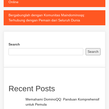
Online
navigation
Bergabunglah dengan Komunitas Maindominoqq:
Terhubung dengan Pemain dari Seluruh Dunia
Search
Search
Recent Posts
Memahami DominoQQ: Panduan Komprehensif
untuk Pemula