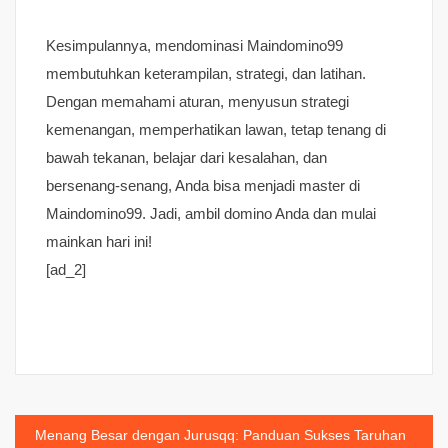
Kesimpulannya, mendominasi Maindomino99
membutuhkan keterampilan, strategi, dan latihan.
Dengan memahami aturan, menyusun strategi
kemenangan, memperhatikan lawan, tetap tenang di
bawah tekanan, belajar dari kesalahan, dan
bersenang-senang, Anda bisa menjadi master di
Maindomino99. Jadi, ambil domino Anda dan mulai
mainkan hari ini!
[ad_2]
Post
Menang Besar dengan Jurusqq: Panduan Sukses Taruhan