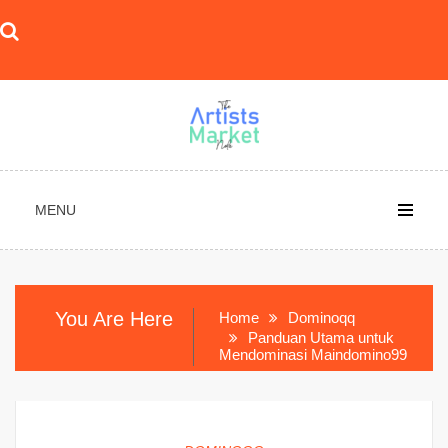
Skip
to
content
MENU
You Are Here
Home
Dominoqq
Panduan Utama untuk
Mendominasi Maindomino99