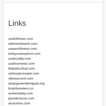
Links
usafullnewz.com
uktimenetwork.com
usaworldnewz.com
todayusaexplore.com
usalocality.com
usafournewz.com
thebalochhal.com
vehicularmaster.com
vibesaccent.com
ampajavierdemiguel.org
brainboosters.co
amberlately.com
joycebriscoe.com
aicarmina.com