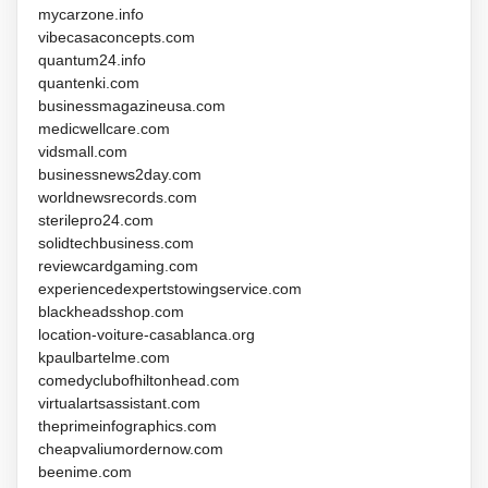
mycarzone.info
vibecasaconcepts.com
quantum24.info
quantenki.com
businessmagazineusa.com
medicwellcare.com
vidsmall.com
businessnews2day.com
worldnewsrecords.com
sterilepro24.com
solidtechbusiness.com
reviewcardgaming.com
experiencedexpertstowingservice.com
blackheadsshop.com
location-voiture-casablanca.org
kpaulbartelme.com
comedyclubofhiltonhead.com
virtualartsassistant.com
theprimeinfographics.com
cheapvaliumordernow.com
beenime.com