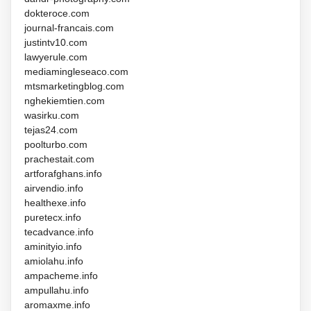
dokteroce.com
journal-francais.com
justintv10.com
lawyerule.com
mediamingleseaco.com
mtsmarketingblog.com
nghekiemtien.com
wasirku.com
tejas24.com
poolturbo.com
prachestait.com
artforafghans.info
airvendio.info
healthexe.info
puretecx.info
tecadvance.info
aminityio.info
amiolahu.info
ampacheme.info
ampullahu.info
aromaxme.info