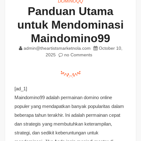
DOMINOQQ
Panduan Utama
untuk Mendominasi
Maindomino99
admin@theartistsmarketnola.com
October 10,
2025
no Comments
[ad_1]
Maindomino99 adalah permainan domino online
populer yang mendapatkan banyak popularitas dalam
beberapa tahun terakhir. Ini adalah permainan cepat
dan strategis yang membutuhkan keterampilan,
strategi, dan sedikit keberuntungan untuk