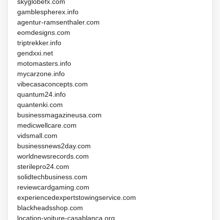
skyglobefx.com
gamblespherex.info
agentur-ramsenthaler.com
eomdesigns.com
triptrekker.info
gendxxi.net
motomasters.info
mycarzone.info
vibecasaconcepts.com
quantum24.info
quantenki.com
businessmagazineusa.com
medicwellcare.com
vidsmall.com
businessnews2day.com
worldnewsrecords.com
sterilepro24.com
solidtechbusiness.com
reviewcardgaming.com
experiencedexpertstowingservice.com
blackheadsshop.com
location-voiture-casablanca.org