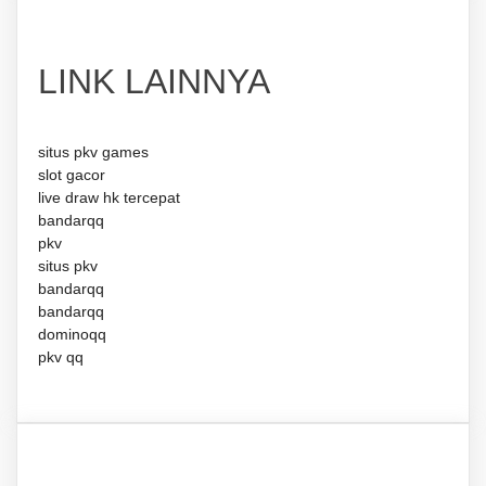
LINK LAINNYA
situs pkv games
slot gacor
live draw hk tercepat
bandarqq
pkv
situs pkv
bandarqq
bandarqq
dominoqq
pkv qq