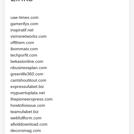
uae-times.com
gamerifys.com
inspiratif.net
vsmsnetworks.com
offthem.com
ibommatv.com
techporfit.com
bekasionline.com
nbusinessplan.com
greenlife360.com
cantshoutitout.com
expressufabet.biz
mypuertoplata.net
thepioneerxpress.com
howtofixissue.com
teamufabet.biz
webfullform.com
allviddownload.com
decorsmag.com