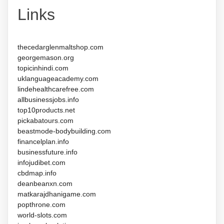
Links
thecedarglenmaltshop.com
georgemason.org
topicinhindi.com
uklanguageacademy.com
lindehealthcarefree.com
allbusinessjobs.info
top10products.net
pickabatours.com
beastmode-bodybuilding.com
financelplan.info
businessfuture.info
infojudibet.com
cbdmap.info
deanbeanxn.com
matkarajdhanigame.com
popthrone.com
world-slots.com