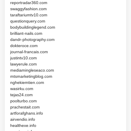
reportradar360.com
swaggyfashion.com
taraftariumtv10.com
questionquery.com
bodybuildinglegend.com
brilliant-nails.com
dandr-photography.com
dokteroce.com
journal-francais.com
justintv10.com
lawyerule.com
mediamingleseaco.com
mtsmarketingblog.com
nghekiemtien.com
wasirku.com
tejas24.com
poolturbo.com
prachestait.com
artforafghans.info
airvendio.info
healthexe.info