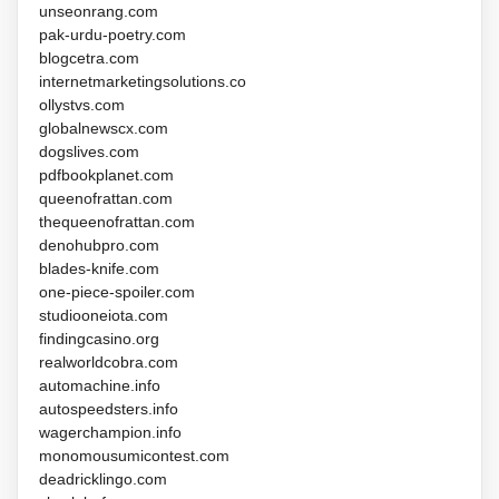
unseonrang.com
pak-urdu-poetry.com
blogcetra.com
internetmarketingsolutions.co
ollystvs.com
globalnewscx.com
dogslives.com
pdfbookplanet.com
queenofrattan.com
thequeenofrattan.com
denohubpro.com
blades-knife.com
one-piece-spoiler.com
studiooneiota.com
findingcasino.org
realworldcobra.com
automachine.info
autospeedsters.info
wagerchampion.info
monomousumicontest.com
deadricklingo.com