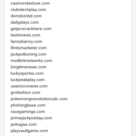
casinorelaxluxe.com
clubetechplay.com
domdombd.com
dailyplayz.com
getprocrackhere.com
fastinnews.com
fannybanny.com
ifinitymarketer.com
jackpotkoning.com
modlinknetworks.com
longtimenewz.com
luckysportss.com
luckpeakplay.com
usamicronews.com
grofashion.com
pokemongoevolutioncalc.com
phishingbase.com
racegamings.com
primejackpotstay.com
pokugaa.com
playvaultgame.com