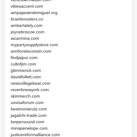
vibesaccent.com
ampajavierdemiguel.org
brainboosters.co
amberlately.com
joycebriscoe.com
aicarmina.com
mypartysupplystore.com
annforwisconsin.com
findjaipur.com
cultofjim.com
glimmerick.com
davidfollett.com
newcollegebeat.com
reverbnewyork.com
skinmerch.com
usvisaforum.com
bestmovierulz.com
jagalchi-trade.com
loopersound.com
minapenelope.com
justicereformalliance.com