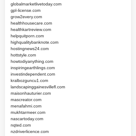
globalmarketlivetoday.com
gpl-license.com
grow2every.com
healthhousecare.com
healthkartreview.com
helpquitporn.com
highqualitybanknote.com
hostingnews24.com
hottstyle.com
howtodiyanything.com
inspiringearthlings.com
investindependent.com
kralbozguncu1.com
landscapinggainesvillefl.com
maisonhauturier.com
mascreator.com
menafahmi.com
mukhtarmeer.com
nascartoday.com
nqted.com
nzdriverlicence.com