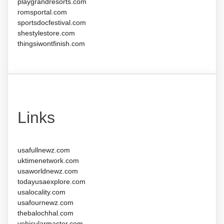
playgrandresorts.com
romsportal.com
sportsdocfestival.com
shestylestore.com
thingsiwontfinish.com
Links
usafullnewz.com
uktimenetwork.com
usaworldnewz.com
todayusaexplore.com
usalocality.com
usafournewz.com
thebalochhal.com
vehicularmaster.com