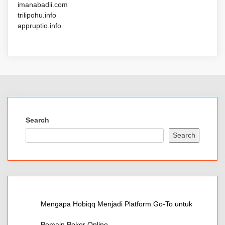
imanabadii.com
trilipohu.info
appruptio.info
Search
Search
Mengapa Hobiqq Menjadi Platform Go-To untuk
Pemain Poker Online