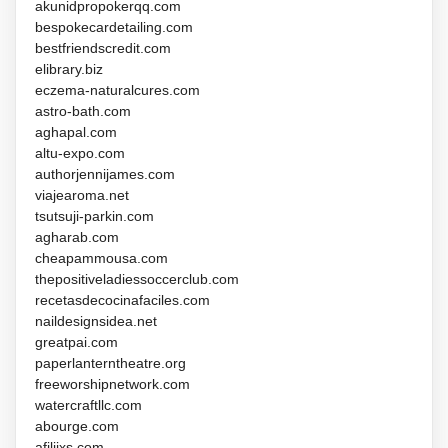
akunidpropokerqq.com
bespokecardetailing.com
bestfriendscredit.com
elibrary.biz
eczema-naturalcures.com
astro-bath.com
aghapal.com
altu-expo.com
authorjennijames.com
viajearoma.net
tsutsuji-parkin.com
agharab.com
cheapammousa.com
thepositiveladiessoccerclub.com
recetasdecocinafaciles.com
naildesignsidea.net
greatpai.com
paperlanterntheatre.org
freeworshipnetwork.com
watercraftllc.com
abourge.com
afiliixs.com