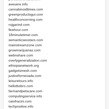
aveuere.info
cannabinoidtimes.com
greenproductsgui.com
healthconcerning.com
rojgarind.com
fewhour.com
18minutetimer.com
semanticseostars.com
mainstreamzone.com
growmarijuanas.com
webnshare.com
overlygeneralization.com
ethiopianetwork.org
gadgetsmesh.com
justicefornevada.com
leisuretours.info
hellotbsbro.com
farmandpetscare.com
computingservice.info
caiofracini.com
techpositive.info