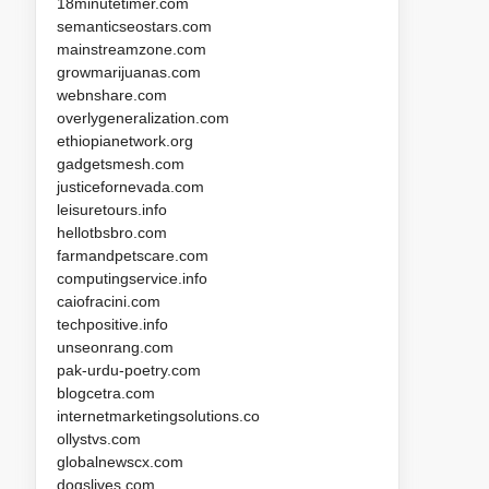
18minutetimer.com
semanticseostars.com
mainstreamzone.com
growmarijuanas.com
webnshare.com
overlygeneralization.com
ethiopianetwork.org
gadgetsmesh.com
justicefornevada.com
leisuretours.info
hellotbsbro.com
farmandpetscare.com
computingservice.info
caiofracini.com
techpositive.info
unseonrang.com
pak-urdu-poetry.com
blogcetra.com
internetmarketingsolutions.co
ollystvs.com
globalnewscx.com
dogslives.com