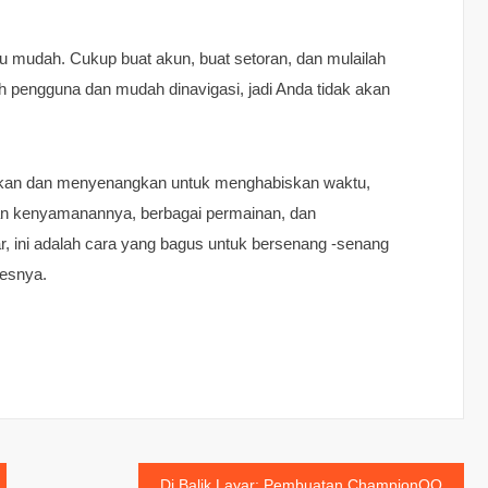
u mudah. Cukup buat akun, buat setoran, dan mulailah
h pengguna dan mudah dinavigasi, jadi Anda tidak akan
gkan dan menyenangkan untuk menghabiskan waktu,
n kenyamanannya, berbagai permainan, dan
 ini adalah cara yang bagus untuk bersenang -senang
sesnya.
Di Balik Layar: Pembuatan ChampionQQ