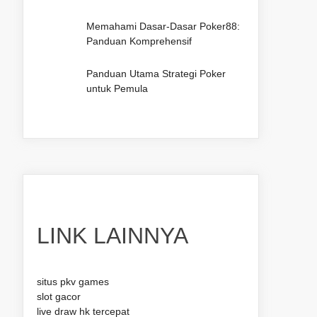
Memahami Dasar-Dasar Poker88:
Panduan Komprehensif
Panduan Utama Strategi Poker
untuk Pemula
LINK LAINNYA
situs pkv games
slot gacor
live draw hk tercepat