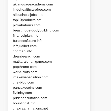
uklanguageacademy.com
lindehealthcarefree.com
allbusinessjobs.info
top10products.net
pickabatours.com
beastmode-bodybuilding.com
financelplan.info
businessfuture.info
infojudibet.com
cbdmap.info
deanbeanxn.com
matkarajdhanigame.com
popthrone.com
world-slots.com
imakewebsolution.com
che-blog.com
pancakecoinz.com
flyfinley.com
prideconsultation.com
hountinglil.info
chakraaffirmations.net