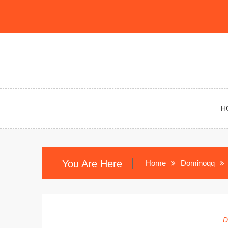
Skip
to
content
H
You Are Here
Home
Dominoqq
D