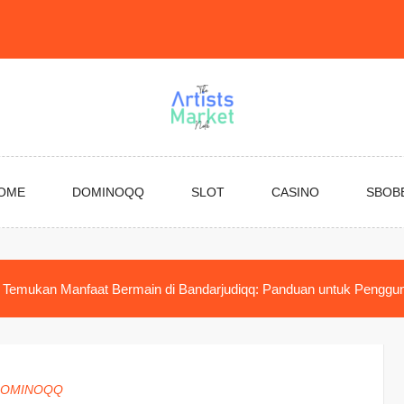
OME
DOMINOQQ
SLOT
CASINO
SBOB
Temukan Manfaat Bermain di Bandarjudiqq: Panduan untuk Penggu
OMINOQQ