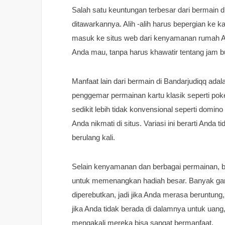
Salah satu keuntungan terbesar dari bermain 
ditawarkannya. Alih -alih harus bepergian ke 
masuk ke situs web dari kenyamanan rumah And
Anda mau, tanpa harus khawatir tentang jam b
Manfaat lain dari bermain di Bandarjudiqq ad
penggemar permainan kartu klasik seperti poke
sedikit lebih tidak konvensional seperti dom
Anda nikmati di situs. Variasi ini berarti An
berulang kali.
Selain kenyamanan dan berbagai permainan, 
untuk memenangkan hadiah besar. Banyak game 
diperebutkan, jadi jika Anda merasa beruntun
jika Anda tidak berada di dalamnya untuk uan
mengakali mereka bisa sangat bermanfaat.