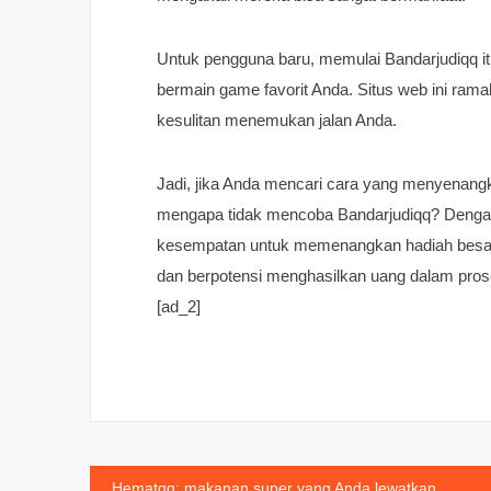
Untuk pengguna baru, memulai Bandarjudiqq it
bermain game favorit Anda. Situs web ini rama
kesulitan menemukan jalan Anda.
Jadi, jika Anda mencari cara yang menyenan
mengapa tidak mencoba Bandarjudiqq? Denga
kesempatan untuk memenangkan hadiah besar,
dan berpotensi menghasilkan uang dalam pro
[ad_2]
Hematqq: makanan super yang Anda lewatkan