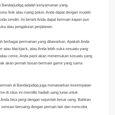
di Bandarjudiqq adalah kenyamanan yang
kasino fisik atau ruang poker, Anda dapat dengan mudah
a sendiri. Ini berarti Anda dapat bermain kapan pun
uka atau pengaturan perjalanan.
alah berbagai permainan yang ditawarkan. Apakah Anda
r atau blackjack, atau Anda lebih suka sesuatu yang
ino atau ceme, Anda pasti akan menemukan sesuatu yang
da tidak akan pernah bosan bermain game yang sama
bermain di Bandarjudiqq juga menawarkan kesempatan
di situs ini memiliki hadiah uang tunai untuk
g, Anda bisa pergi dengan sejumlah besar uang. Bahkan
g, sensasi bersaing dengan pemain lain dan mencoba