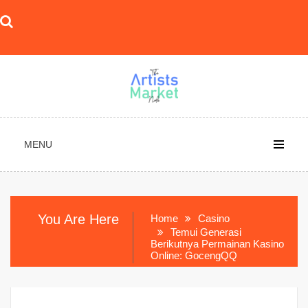
Skip
to
content
MENU
You Are Here
Home
Casino
Temui Generasi
Berikutnya Permainan Kasino
Online: GocengQQ