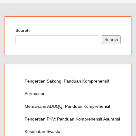
Search
Search
Pengertian Sakong: Panduan Komprehensif
Permainan
Memahami ADUQQ: Panduan Komprehensif
Pengertian PKV: Panduan Komprehensif Asuransi
Kesehatan Swasta