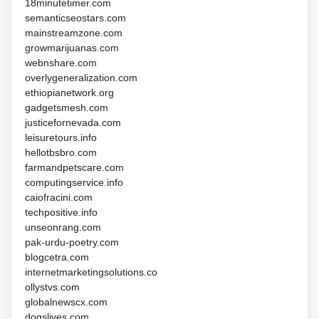
18minutetimer.com
semanticseostars.com
mainstreamzone.com
growmarijuanas.com
webnshare.com
overlygeneralization.com
ethiopianetwork.org
gadgetsmesh.com
justicefornevada.com
leisuretours.info
hellotbsbro.com
farmandpetscare.com
computingservice.info
caiofracini.com
techpositive.info
unseonrang.com
pak-urdu-poetry.com
blogcetra.com
internetmarketingsolutions.co
ollystvs.com
globalnewscx.com
dogslives.com