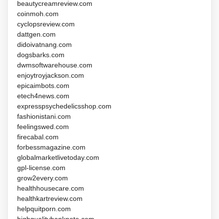
beautycreamreview.com
coinmoh.com
cyclopsreview.com
dattgen.com
didoivatnang.com
dogsbarks.com
dwmsoftwarehouse.com
enjoytroyjackson.com
epicaimbots.com
etech4news.com
expresspsychedelicsshop.com
fashionistani.com
feelingswed.com
firecabal.com
forbessmagazine.com
globalmarketlivetoday.com
gpl-license.com
grow2every.com
healthhousecare.com
healthkartreview.com
helpquitporn.com