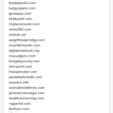
bestjokes4u.com
lustgurgaon.com
geniejaar.com
bobbyslot.com
11placemoulin.com
mintz360.com
mohob.net
weightlossprodigy.com
smarttechyinfo.com
digitalnotebook.org
maxualguru.com
bongdasuncity.com
slot-pachi.com
freespinsslot.com
paradisefurballs.com
aveuere.info
cannabinoidtimes.com
greenproductsgui.com
healthconcerning.com
rojgarind.com
fewhour.com