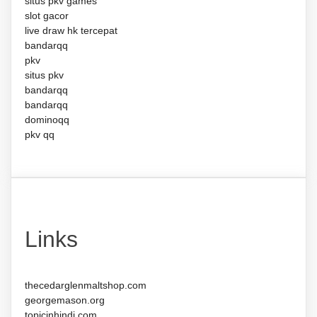
situs pkv games
slot gacor
live draw hk tercepat
bandarqq
pkv
situs pkv
bandarqq
bandarqq
dominoqq
pkv qq
Links
thecedarglenmaltshop.com
georgemason.org
topicinhindi.com