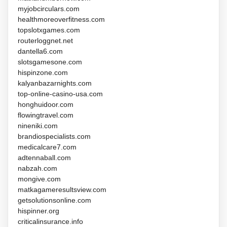
myjobcirculars.com
healthmoreoverfitness.com
topslotxgames.com
routerloggnet.net
dantella6.com
slotsgamesone.com
hispinzone.com
kalyanbazarnights.com
top-online-casino-usa.com
honghuidoor.com
flowingtravel.com
nineniki.com
brandiospecialists.com
medicalcare7.com
adtennaball.com
nabzah.com
mongive.com
matkagameresultsview.com
getsolutionsonline.com
hispinner.org
criticalinsurance.info