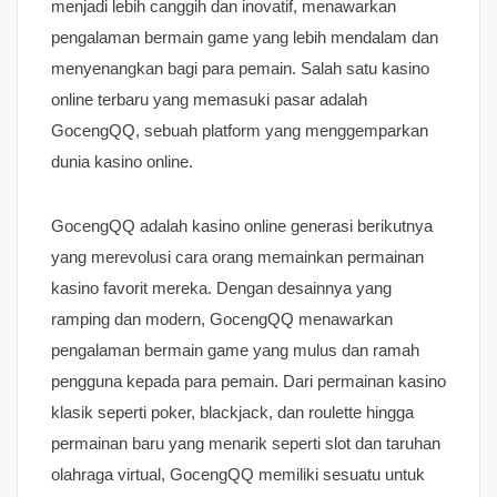
menjadi lebih canggih dan inovatif, menawarkan
pengalaman bermain game yang lebih mendalam dan
menyenangkan bagi para pemain. Salah satu kasino
online terbaru yang memasuki pasar adalah
GocengQQ, sebuah platform yang menggemparkan
dunia kasino online.
GocengQQ adalah kasino online generasi berikutnya
yang merevolusi cara orang memainkan permainan
kasino favorit mereka. Dengan desainnya yang
ramping dan modern, GocengQQ menawarkan
pengalaman bermain game yang mulus dan ramah
pengguna kepada para pemain. Dari permainan kasino
klasik seperti poker, blackjack, dan roulette hingga
permainan baru yang menarik seperti slot dan taruhan
olahraga virtual, GocengQQ memiliki sesuatu untuk