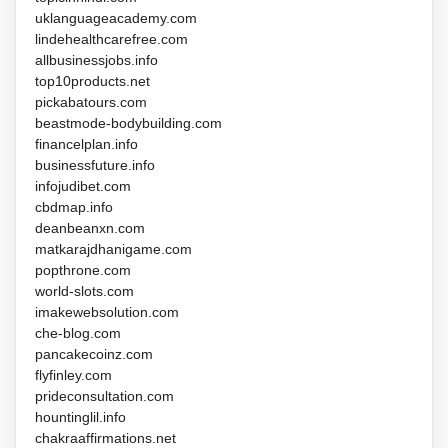
uklanguageacademy.com
lindehealthcarefree.com
allbusinessjobs.info
top10products.net
pickabatours.com
beastmode-bodybuilding.com
financelplan.info
businessfuture.info
infojudibet.com
cbdmap.info
deanbeanxn.com
matkarajdhanigame.com
popthrone.com
world-slots.com
imakewebsolution.com
che-blog.com
pancakecoinz.com
flyfinley.com
prideconsultation.com
hountinglil.info
chakraaffirmations.net